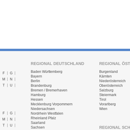
REGIONAL DEUTSCHLAND
REGIONAL ÖS
Baden Württemberg
Burgenland
F
G
Bayern
Kärnten
M
N
Berlin
Niederösterreich
T
U
Brandenburg
Oberösterreich
Bremen / Bremerhaven
Salzburg
Hamburg
Steiermark
Hessen
Tirol
Mecklenburg Vorpommern
Vorarlberg
Niedersachsen
Wien
F
G
Nordrhein Westfalen
Rheinland Pfalz
M
N
Saarland
T
U
REGIONAL SC
Sachsen