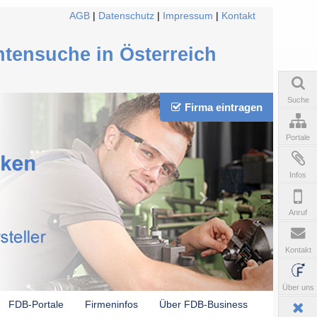
AGB
|
Datenschutz
|
Impressum
|
Kontakt
ntensuche in Österreich
Suche
Firma eintragen
Portale
Infos
Anruf
Kontakt
Über uns
FDB-Portale
Firmeninfos
Über FDB-Business