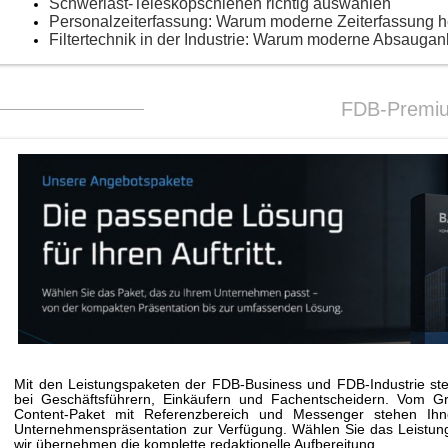
Schwerlast-Teleskopschienen richtig auswählen
Personalzeiterfassung: Warum moderne Zeiterfassung 
Filtertechnik in der Industrie: Warum moderne Absaugan
FDB-Premi
Mit den Leistungspaketen der FDB-Business und FDB-Industrie stei
bei Geschäftsführern, Einkäufern und Fachentscheidern. Vom G
Content-Paket mit Referenzbereich und Messenger stehen Ihne
Unternehmenspräsentation zur Verfügung. Wählen Sie das Leistungs
wir übernehmen die komplette redaktionelle Aufbereitung.