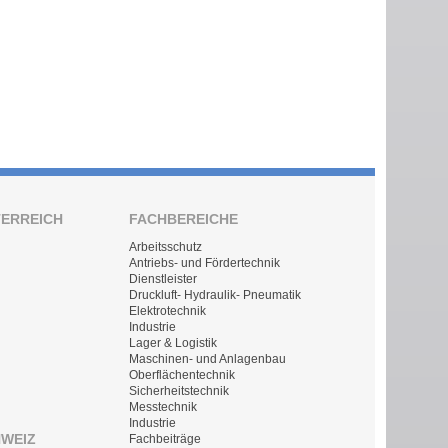
TERREICH
FACHBEREICHE
Arbeitsschutz
Antriebs- und Fördertechnik
Dienstleister
Druckluft- Hydraulik- Pneumatik
Elektrotechnik
Industrie
Lager & Logistik
Maschinen- und Anlagenbau
Oberflächentechnik
Sicherheitstechnik
Messtechnik
Industrie
HWEIZ
Fachbeiträge