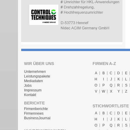
WIR ÜBER UNS
FIRMEN A-Z
Unternehmen
A
B
C
D
E
Leistungspakete
H
I
J
K
L
Mediadaten
O
P
Q
R
S
Jobs
Impressum
V
W
X
Y
Z
Kontakt
BERICHTE
STICHWORTLISTE
Firmenberichte
A
B
C
D
E
Firmennews
BusinessJournal
H
I
J
K
L
O
P
Q
R
S