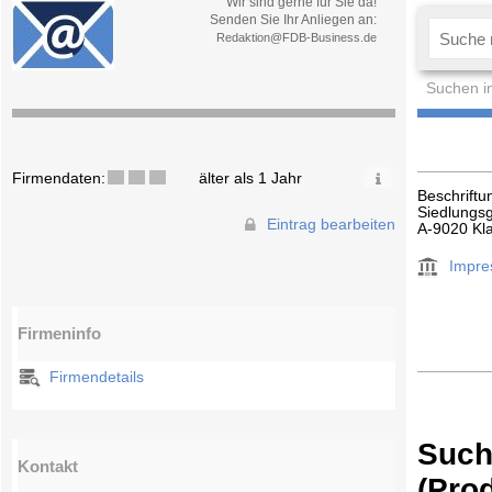
Wir sind gerne für Sie da!
Senden Sie Ihr Anliegen an:
Redaktion@FDB-Business.de
Suchen i
Firmendaten:
älter als 1 Jahr
Beschrift
Siedlungs
Eintrag bearbeiten
A-9020 Kl
Impr
Firmeninfo
Firmendetails
Such
Kontakt
(Pro