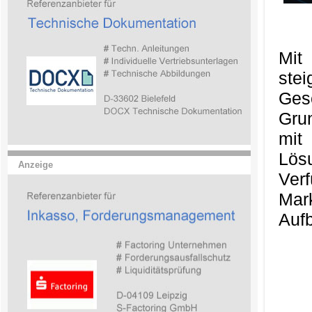
Mit
ste
Ges
Gru
mit
Lös
Anzeige
Ver
Mark
Aufb