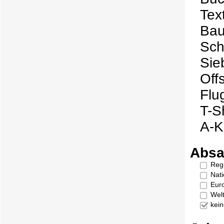
Tex
Bau
Sch
Sie
Off
Flu
T-Sh
A-K
Absa
Reg
Nati
Eur
Welt
kei