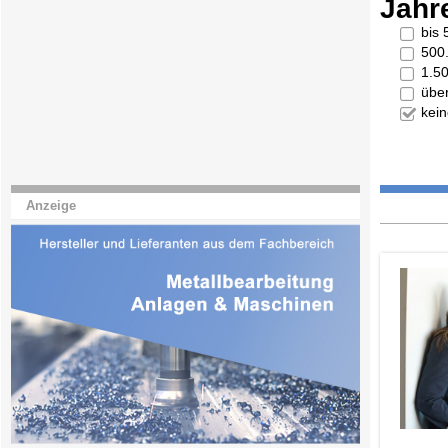
Jahr
bis
500
1.5
übe
kei
Anzeige