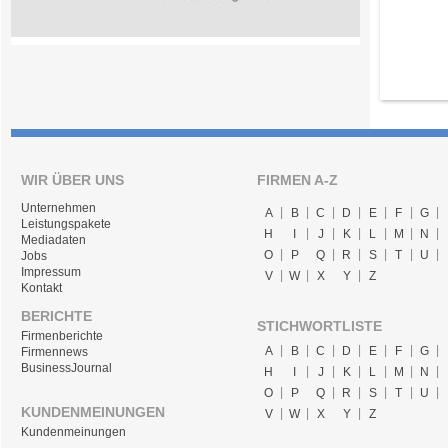
WIR ÜBER UNS
FIRMEN A-Z
Unternehmen
A
B
C
D
E
F
G
Leistungspakete
H
I
J
K
L
M
N
Mediadaten
O
P
Q
R
S
T
U
Jobs
Impressum
V
W
X
Y
Z
Kontakt
BERICHTE
STICHWORTLISTE
Firmenberichte
A
B
C
D
E
F
G
Firmennews
BusinessJournal
H
I
J
K
L
M
N
O
P
Q
R
S
T
U
KUNDENMEINUNGEN
V
W
X
Y
Z
Kundenmeinungen