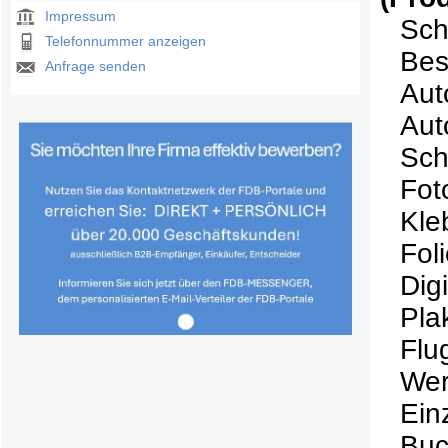
Impressum
Sch
Telefonnummer anzeigen
Bes
Anfrage senden
Aut
Aut
Sch
Fot
Kle
Fol
Dig
Pla
Flu
Wer
Ein
Buc