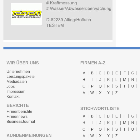
WIR ÜBER UNS
FIRMEN A-Z
Unternehmen
A
B
C
D
E
F
G
Leistungspakete
H
I
J
K
L
M
N
Mediadaten
O
P
Q
R
S
T
U
Jobs
Impressum
V
W
X
Y
Z
Kontakt
BERICHTE
STICHWORTLISTE
Firmenberichte
A
B
C
D
E
F
G
Firmennews
BusinessJournal
H
I
J
K
L
M
N
O
P
Q
R
S
T
U
KUNDENMEINUNGEN
V
W
X
Y
Z