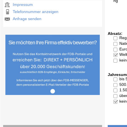
ng
Impressum
Telefonnummer anzeigen
Anfrage senden
Absatz:
Reg
Nati
Eur
Welt
kei
Jahresum
bis
500
1.5
übe
kei