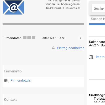
Wir sind gerne für Sie da!
Senden Sie Ihr Anliegen an:
Redaktion@FDB-Business.de
Suchen i
Firmendaten:
älter als 1 Jahr
Kaltenhau
A-5274 Bu
Eintrag bearbeiten
Impr
Firmeninfo
Firmendetails
Suchbegri
Treibsto
Kontakt
be-fuel