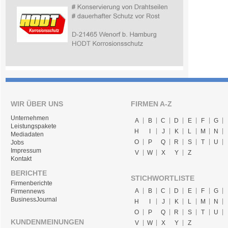
WIR ÜBER UNS
FIRMEN A-Z
Unternehmen
A
B
C
D
E
F
G
Leistungspakete
H
I
J
K
L
M
N
Mediadaten
O
P
Q
R
S
T
U
Jobs
Impressum
V
W
X
Y
Z
Kontakt
BERICHTE
STICHWORTLISTE
Firmenberichte
A
B
C
D
E
F
G
Firmennews
BusinessJournal
H
I
J
K
L
M
N
O
P
Q
R
S
T
U
KUNDENMEINUNGEN
V
W
X
Y
Z