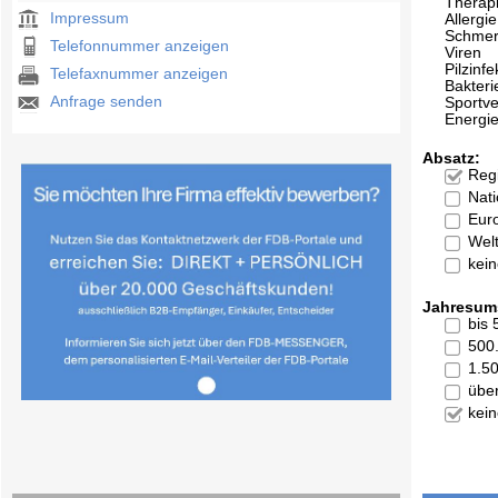
Therap
Impressum
Allergie
Schmer
Telefonnummer anzeigen
Viren
Pilzinfe
Telefaxnummer anzeigen
Bakteri
Anfrage senden
Sportv
Energi
Absatz:
Reg
Nati
Eur
Welt
kei
Jahresum
bis
500
1.5
übe
kei