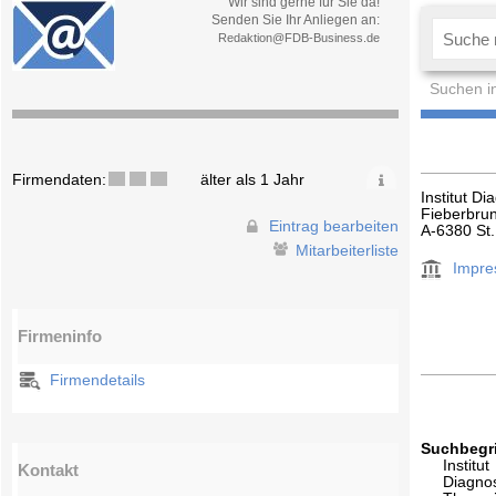
Wir sind gerne für Sie da!
Senden Sie Ihr Anliegen an:
Redaktion@FDB-Business.de
Suchen i
Firmendaten:
älter als 1 Jahr
Institut D
Fieberbrun
Eintrag bearbeiten
A-6380 St.
Mitarbeiterliste
Impr
Firmeninfo
Firmendetails
Suchbegri
Institut
Kontakt
Diagnos