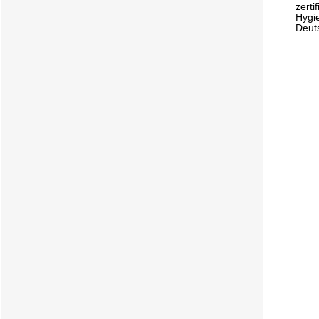
zerti
Hygi
Deut