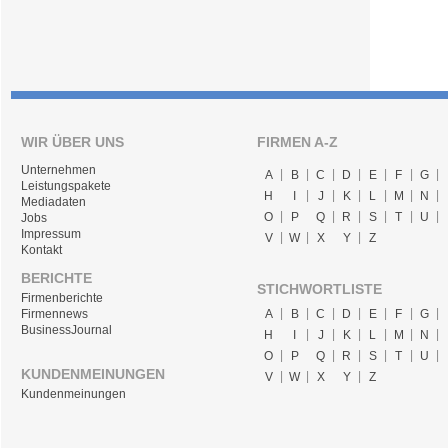
WIR ÜBER UNS
FIRMEN A-Z
Unternehmen
A
B
C
D
E
F
G
Leistungspakete
H
I
J
K
L
M
N
Mediadaten
O
P
Q
R
S
T
U
Jobs
Impressum
V
W
X
Y
Z
Kontakt
BERICHTE
STICHWORTLISTE
Firmenberichte
A
B
C
D
E
F
G
Firmennews
BusinessJournal
H
I
J
K
L
M
N
O
P
Q
R
S
T
U
KUNDENMEINUNGEN
V
W
X
Y
Z
Kundenmeinungen