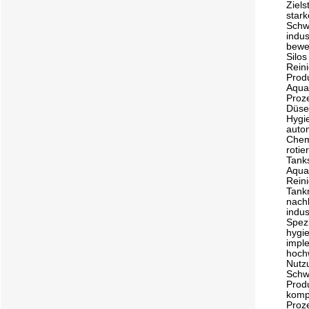
Ziel
star
Schw
indus
bewe
Silos
Rein
Prod
AquaD
Proz
Düsen
Hygi
auto
Chem
roti
Tank
Aqua
Rein
Tank
nach
indus
Spez
hygi
impl
hochw
Nutz
Schwa
Prod
komp
Proz