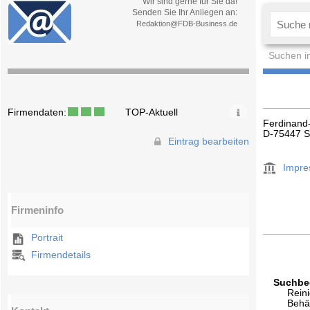
Wir sind gerne für Sie da!
Senden Sie Ihr Anliegen an:
Redaktion@FDB-Business.de
Suchen i
Firmendaten:
TOP-Aktuell
Ferdinand
D-75447 S
Eintrag bearbeiten
Impr
Firmeninfo
Portrait
Firmendetails
Suchbeg
Rein
Behä