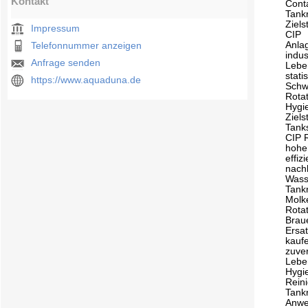
Kontakt
Cont
Tank
Ziels
Impressum
CIP
Anla
Telefonnummer anzeigen
indus
Anfrage senden
Leben
stati
https://www.aquaduna.de
Schwa
Rotat
Hygi
Ziels
Tank
CIP 
hohe
effiz
nach
Wass
Tank
Molk
Rotat
Brau
Ersa
kauf
zuve
Lebe
Hygi
Rein
Tankr
Anw