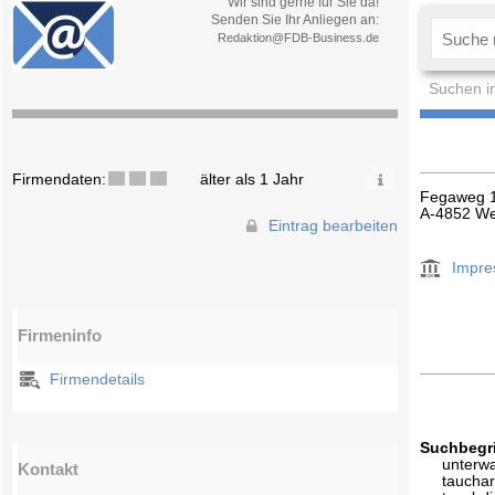
Wir sind gerne für Sie da!
Senden Sie Ihr Anliegen an:
Redaktion@FDB-Business.de
Suchen i
Firmendaten:
älter als 1 Jahr
Fegaweg 
A-4852 W
Eintrag bearbeiten
Impr
Firmeninfo
Firmendetails
Suchbegri
unterw
Kontakt
tauchar