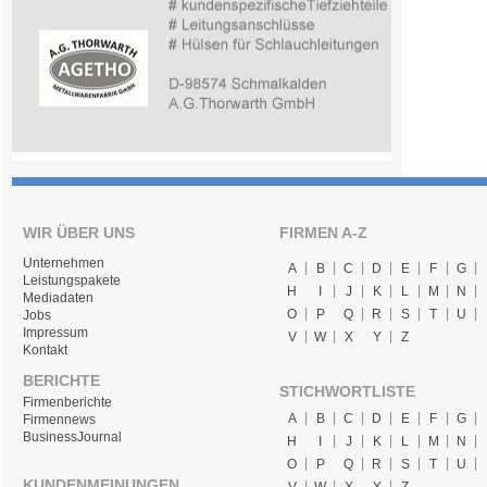
WIR ÜBER UNS
FIRMEN A-Z
Unternehmen
A
B
C
D
E
F
G
Leistungspakete
H
I
J
K
L
M
N
Mediadaten
O
P
Q
R
S
T
U
Jobs
Impressum
V
W
X
Y
Z
Kontakt
BERICHTE
STICHWORTLISTE
Firmenberichte
A
B
C
D
E
F
G
Firmennews
BusinessJournal
H
I
J
K
L
M
N
O
P
Q
R
S
T
U
KUNDENMEINUNGEN
V
W
X
Y
Z