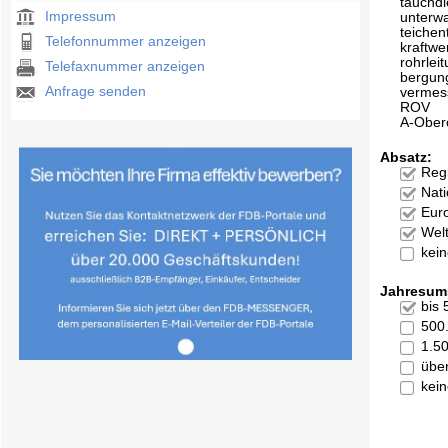
tauchdi
Impressum
unterw
teiche
Telefonnummer anzeigen
kraftw
rohrlei
Telefaxnummer anzeigen
bergun
Anfrage senden
vermes
ROV
A-Ober
Absatz:
Reg
Nati
Eur
Welt
kei
Jahresum
bis
500
1.5
übe
kei