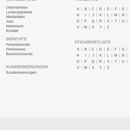
Unternehmen
A
B
C
D
E
F
G
Leistungspakete
H
I
J
K
L
M
N
Mediadaten
O
P
Q
R
S
T
U
Jobs
Impressum
V
W
X
Y
Z
Kontakt
BERICHTE
STICHWORTLISTE
Firmenberichte
A
B
C
D
E
F
G
Firmennews
BusinessJournal
H
I
J
K
L
M
N
O
P
Q
R
S
T
U
KUNDENMEINUNGEN
V
W
X
Y
Z
Kundenmeinungen