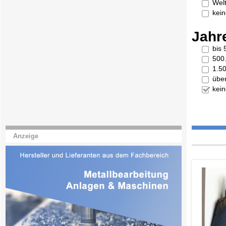
Welt
kei
Jahr
bis
500
1.5
übe
kei
Anzeige