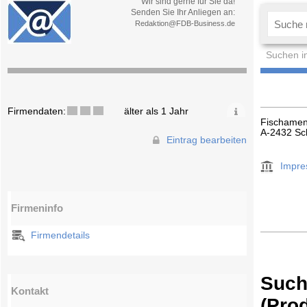
Wir sind gerne für Sie da!
Senden Sie Ihr Anliegen an:
Redaktion@FDB-Business.de
Suchen i
Firmendaten:
älter als 1 Jahr
Fischamen
A-2432 Sc
Eintrag bearbeiten
Impr
Firmeninfo
Firmendetails
Such
Kontakt
(Pro