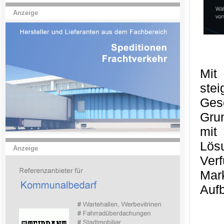
Anzeige
Mit
ste
Ges
Gru
mit
Lös
Anzeige
Ver
Mark
Aufb