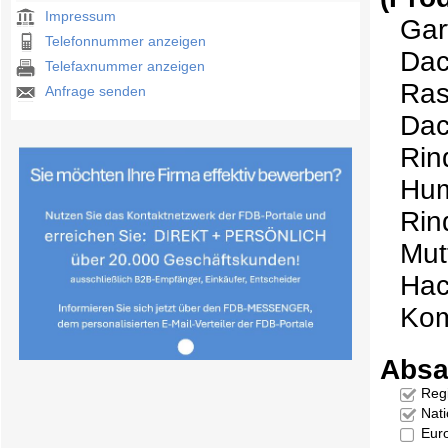
Impressum
Gar
Telefonnummer anzeigen
Dac
Telefaxnummer anzeigen
Ras
Anfrage senden
Dac
Rin
Hu
Rin
Mut
Hac
Ko
Absa
Reg
Nati
Eur