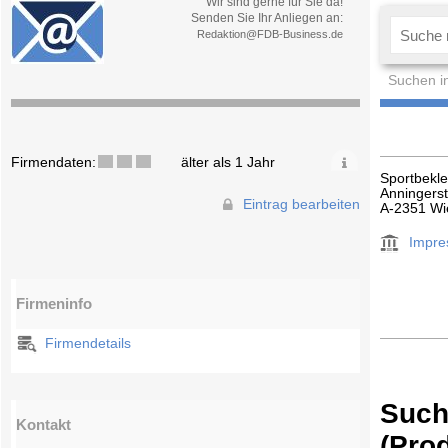
Wir sind gerne für Sie da!
Senden Sie Ihr Anliegen an:
Redaktion@FDB-Business.de
Suchen i
Firmendaten:
älter als 1 Jahr
Sportbekl
Anningers
Eintrag bearbeiten
A-2351 Wi
Impr
Firmeninfo
Firmendetails
Such
Kontakt
(Pro