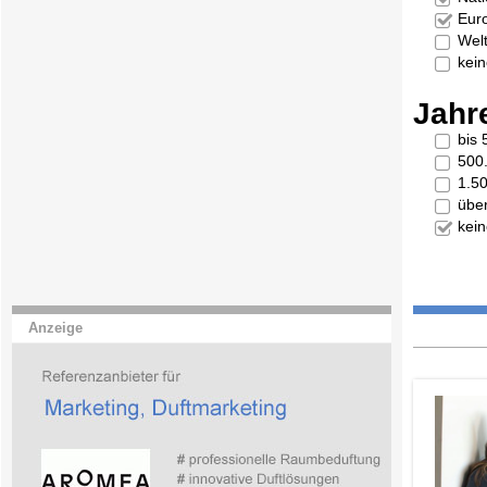
Eur
Welt
kei
Jahr
bis
500
1.5
übe
kei
Anzeige