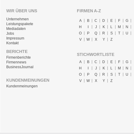
WIR ÜBER UNS
FIRMEN A-Z
Unternehmen
A
B
C
D
E
F
G
Leistungspakete
H
I
J
K
L
M
N
Mediadaten
O
P
Q
R
S
T
U
Jobs
Impressum
V
W
X
Y
Z
Kontakt
BERICHTE
STICHWORTLISTE
Firmenberichte
A
B
C
D
E
F
G
Firmennews
BusinessJournal
H
I
J
K
L
M
N
O
P
Q
R
S
T
U
KUNDENMEINUNGEN
V
W
X
Y
Z
Kundenmeinungen