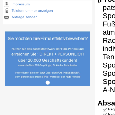
Impressum
pat
Telefonnummer anzeigen
Spo
Anfrage senden
Fuß
atm
Rad
ind
Ten
Spo
Spor
Spo
A-N
Absa
Reg
Nati