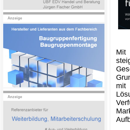
Anzeige
Mit
ste
Ges
Gru
mit
Lös
Anzeige
Ver
Mark
Aufb