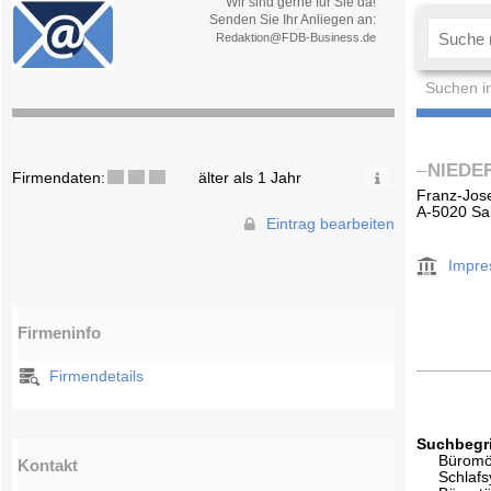
Wir sind gerne für Sie da!
Senden Sie Ihr Anliegen an:
Redaktion@FDB-Business.de
Suchen i
NIEDER
Firmendaten:
älter als 1 Jahr
Franz-Jos
A-5020 Sa
Eintrag bearbeiten
Impr
Firmeninfo
Firmendetails
Suchbegri
Büromö
Kontakt
Schlaf