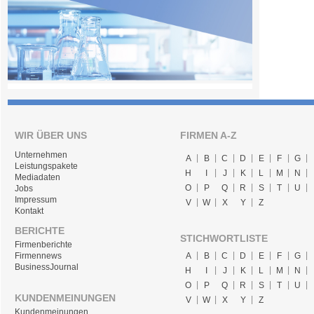
WIR ÜBER UNS
FIRMEN A-Z
Unternehmen
A
B
C
D
E
F
G
Leistungspakete
H
I
J
K
L
M
N
Mediadaten
O
P
Q
R
S
T
U
Jobs
Impressum
V
W
X
Y
Z
Kontakt
BERICHTE
STICHWORTLISTE
Firmenberichte
A
B
C
D
E
F
G
Firmennews
BusinessJournal
H
I
J
K
L
M
N
O
P
Q
R
S
T
U
KUNDENMEINUNGEN
V
W
X
Y
Z
Kundenmeinungen