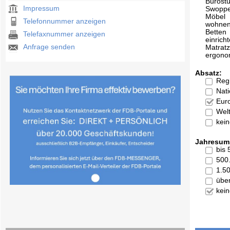
Bürost
Impressum
Swopp
Möbel
Telefonnummer anzeigen
wohne
Betten
Telefaxnummer anzeigen
einrich
Anfrage senden
Matrat
ergono
Absatz:
Reg
Nati
Eur
Welt
kei
Jahresum
bis
500
1.5
übe
kei