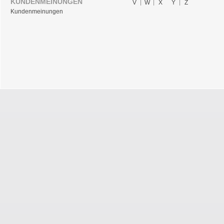
KUNDENMEINUNGEN
V
W
X
Y
Z
Kundenmeinungen