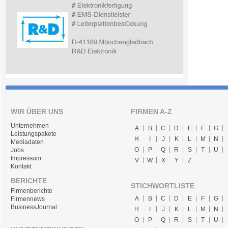
WIR ÜBER UNS
FIRMEN A-Z
Unternehmen
A
B
C
D
E
F
G
Leistungspakete
H
I
J
K
L
M
N
Mediadaten
O
P
Q
R
S
T
U
Jobs
Impressum
V
W
X
Y
Z
Kontakt
BERICHTE
STICHWORTLISTE
Firmenberichte
A
B
C
D
E
F
G
Firmennews
BusinessJournal
H
I
J
K
L
M
N
O
P
Q
R
S
T
U