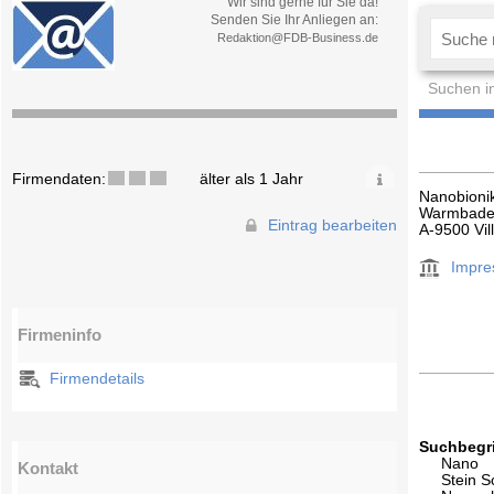
Wir sind gerne für Sie da!
Senden Sie Ihr Anliegen an:
Redaktion@FDB-Business.de
Suchen i
Firmendaten:
älter als 1 Jahr
Nanobioni
Warmbader
Eintrag bearbeiten
A-9500 Vil
Impr
Firmeninfo
Firmendetails
Suchbegri
Nano
Kontakt
Stein S