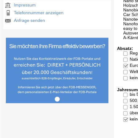
Nano s
Impressum
Holzsc
Nanobi
Telefonnummer anzeigen
Car Sc
Nanote
Anfrage senden
Nanofo
easy to
Autove
A-Kärn
Absatz:
Reg
Nati
Eur
Welt
kei
Jahresum
bis
500
1.5
übe
kei