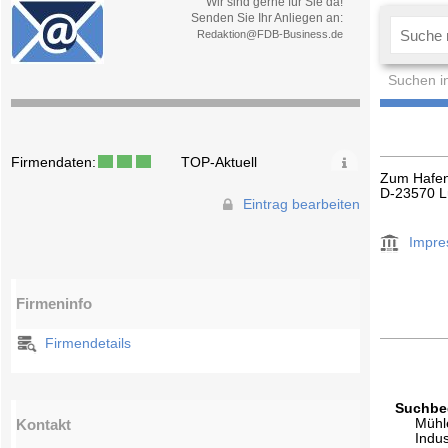
Wir sind gerne für Sie da!
Senden Sie Ihr Anliegen an:
Redaktion@FDB-Business.de
Suchen i
Firmendaten:
TOP-Aktuell
Zum Hafen
D-23570 L
Eintrag bearbeiten
Impr
Firmeninfo
Firmendetails
Suchbeg
Kontakt
Mühl
Indus