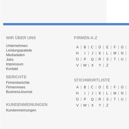
WIR ÜBER UNS
FIRMEN A-Z
Unternehmen
A
B
C
D
E
F
G
Leistungspakete
H
I
J
K
L
M
N
Mediadaten
O
P
Q
R
S
T
U
Jobs
Impressum
V
W
X
Y
Z
Kontakt
BERICHTE
STICHWORTLISTE
Firmenberichte
A
B
C
D
E
F
G
Firmennews
BusinessJournal
H
I
J
K
L
M
N
O
P
Q
R
S
T
U
KUNDENMEINUNGEN
V
W
X
Y
Z
Kundenmeinungen