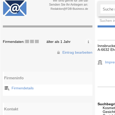
Wir sind gerne für Sie da!
Senden Sie Ihr Anliegen an:
Redaktion@FDB-Business.de
Suchen i
Firmendaten:
älter als 1 Jahr
Innsbrucke
A-6632 Eh
Eintrag bearbeiten
Impr
Firmeninfo
Firmendetails
Suchbegri
Kosmet
Kontakt
Gesicht