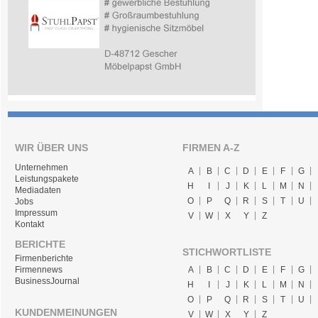
WIR ÜBER UNS
FIRMEN A-Z
Unternehmen
A
B
C
D
E
F
G
Leistungspakete
H
I
J
K
L
M
N
Mediadaten
O
P
Q
R
S
T
U
Jobs
Impressum
V
W
X
Y
Z
Kontakt
BERICHTE
STICHWORTLISTE
Firmenberichte
A
B
C
D
E
F
G
Firmennews
BusinessJournal
H
I
J
K
L
M
N
O
P
Q
R
S
T
U
KUNDENMEINUNGEN
V
W
X
Y
Z