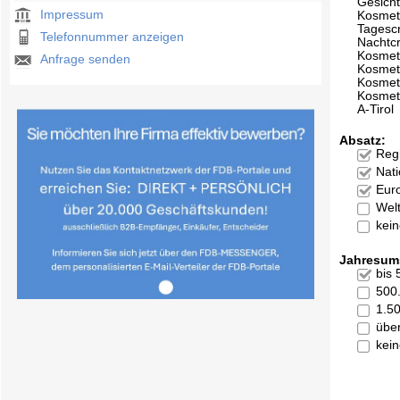
Gesich
Impressum
Kosmet
Tagesc
Telefonnummer anzeigen
Nachtc
Kosmet
Anfrage senden
Kosmeti
Kosmet
Kosmet
A-Tirol
Absatz:
Reg
Nati
Eur
Welt
kei
Jahresum
bis
500
1.5
übe
kei