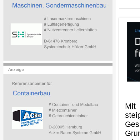
Anzeige
Mit
ste
Ges
Gru