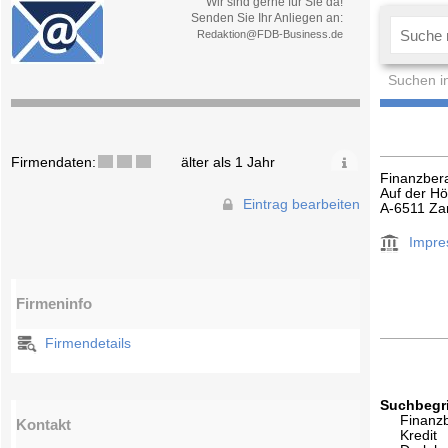
Wir sind gerne für Sie da!
Senden Sie Ihr Anliegen an:
Redaktion@FDB-Business.de
Suchen i
Firmendaten:
älter als 1 Jahr
Finanzber
Auf der H
Eintrag bearbeiten
A-6511 Z
Impr
Firmeninfo
Firmendetails
Suchbegri
Finanz
Kontakt
Kredit