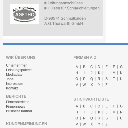
WIR ÜBER UNS
FIRMEN A-Z
Unternehmen
A
B
C
D
E
F
G
Leistungspakete
H
I
J
K
L
M
N
Mediadaten
O
P
Q
R
S
T
U
Jobs
Impressum
V
W
X
Y
Z
Kontakt
BERICHTE
STICHWORTLISTE
Firmenberichte
A
B
C
D
E
F
G
Firmennews
BusinessJournal
H
I
J
K
L
M
N
O
P
Q
R
S
T
U
KUNDENMEINUNGEN
V
W
X
Y
Z