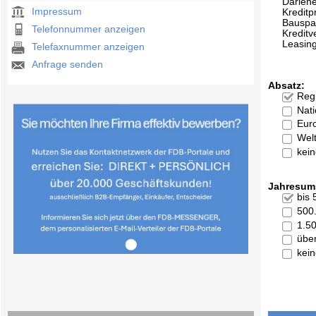
Darleh
Impressum
Kreditp
Bauspa
Telefonnummer anzeigen
Kreditv
Leasin
Telefaxnummer anzeigen
Anfrage senden
Absatz:
Reg
Nati
Eur
Welt
kei
Jahresum
bis
500
1.5
übe
kei