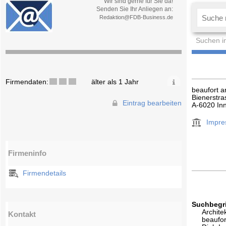
Wir sind gerne für Sie da!
Senden Sie Ihr Anliegen an:
Redaktion@FDB-Business.de
Suchen i
Firmendaten:
älter als 1 Jahr
beaufort a
Bienerstra
Eintrag bearbeiten
A-6020 In
Impr
Firmeninfo
Firmendetails
Suchbegri
Archite
Kontakt
beaufor