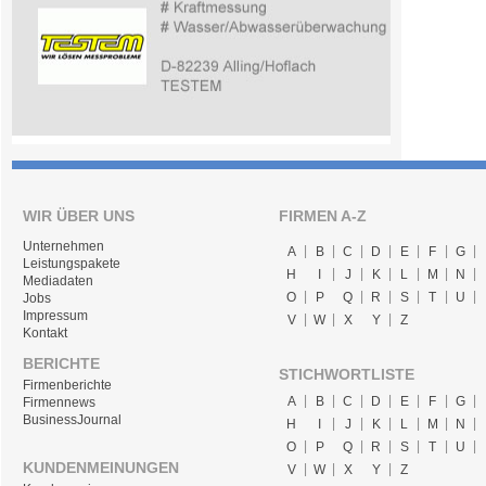
WIR ÜBER UNS
FIRMEN A-Z
Unternehmen
A
B
C
D
E
F
G
Leistungspakete
H
I
J
K
L
M
N
Mediadaten
O
P
Q
R
S
T
U
Jobs
Impressum
V
W
X
Y
Z
Kontakt
BERICHTE
STICHWORTLISTE
Firmenberichte
A
B
C
D
E
F
G
Firmennews
BusinessJournal
H
I
J
K
L
M
N
O
P
Q
R
S
T
U
KUNDENMEINUNGEN
V
W
X
Y
Z