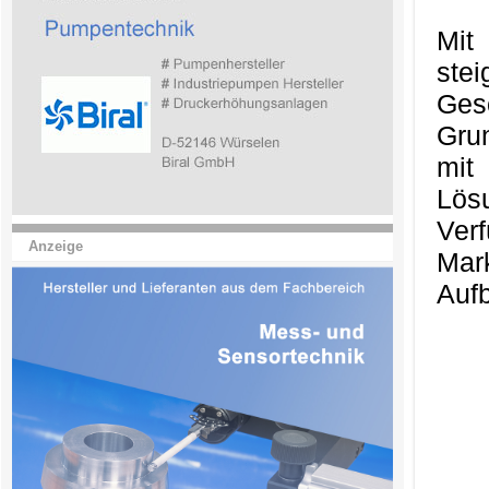
Mit
ste
Ges
Gru
mit
Lös
Ver
Anzeige
Mark
Aufb