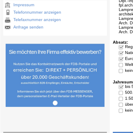
Dipl.-In
Impressum
fpl.arch
Lampre
Telefonnummer anzeigen
archite
Lampre
Telefaxnummer anzeigen
Arch. Di
Anfrage senden
Lampre
Arch. Di
Absatz:
Reg
Nati
Eur
Welt
kei
Jahresum
bis
500
1.5
übe
kei