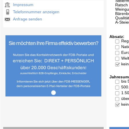
Steier
Impressum
Ratsch
Weingu
Telefonnummer anzeigen
Bärenb
Qualitä
Anfrage senden
A-Stei
Absatz:
Reg
Nati
Eur
Welt
kei
Jahresum
bis
500
1.5
übe
kei