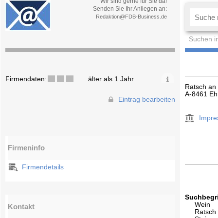
Wir sind gerne für Sie da!
Senden Sie Ihr Anliegen an:
Redaktion@FDB-Business.de
Suchen i
Firmendaten:
älter als 1 Jahr
Ratsch an
A-8461 Eh
Eintrag bearbeiten
Impr
Firmeninfo
Firmendetails
Suchbegri
Wein
Kontakt
Ratsch