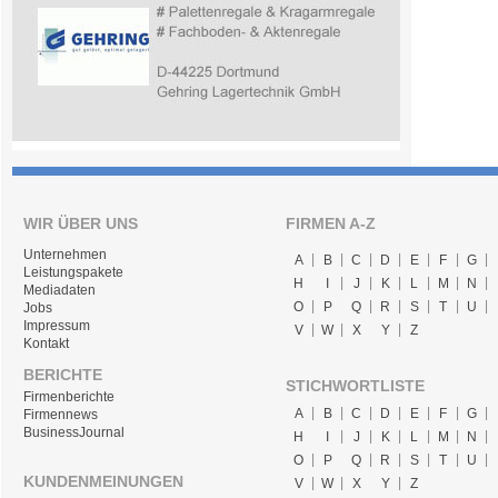
WIR ÜBER UNS
FIRMEN A-Z
Unternehmen
A
B
C
D
E
F
G
Leistungspakete
H
I
J
K
L
M
N
Mediadaten
O
P
Q
R
S
T
U
Jobs
Impressum
V
W
X
Y
Z
Kontakt
BERICHTE
STICHWORTLISTE
Firmenberichte
A
B
C
D
E
F
G
Firmennews
BusinessJournal
H
I
J
K
L
M
N
O
P
Q
R
S
T
U
KUNDENMEINUNGEN
V
W
X
Y
Z