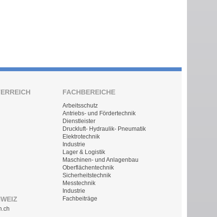
TERREICH
FACHBEREICHE
Arbeitsschutz
Antriebs- und Fördertechnik
Dienstleister
Druckluft- Hydraulik- Pneumatik
Elektrotechnik
Industrie
Lager & Logistik
Maschinen- und Anlagenbau
Oberflächentechnik
Sicherheitstechnik
Messtechnik
Industrie
HWEIZ
Fachbeiträge
n.ch