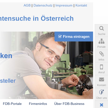
AGB
|
Datenschutz
|
Impressum
|
Kontakt
ntensuche in Österreich
Suche
Firma eintragen
Portale
Infos
Anruf
Kontakt
Über uns
FDB-Portale
Firmeninfos
Über FDB-Business