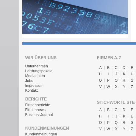
WIR ÜBER UNS
FIRMEN A-Z
Unternehmen
A
B
C
D
E
Leistungspakete
H
I
J
K
L
Mediadaten
O
P
Q
R
S
Jobs
Impressum
V
W
X
Y
Z
Kontakt
BERICHTE
STICHWORTLISTE
Firmenberichte
A
B
C
D
E
Firmennews
BusinessJournal
H
I
J
K
L
O
P
Q
R
S
KUNDENMEINUNGEN
V
W
X
Y
Z
Kundenmeinungen