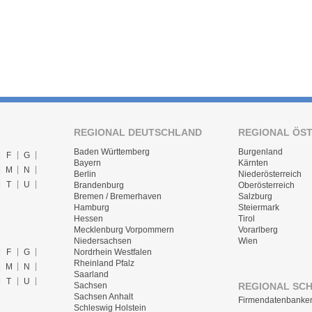
REGIONAL DEUTSCHLAND
REGIONAL ÖS
Baden Württemberg
Burgenland
F
G
Bayern
Kärnten
M
N
Berlin
Niederösterreich
T
U
Brandenburg
Oberösterreich
Bremen / Bremerhaven
Salzburg
Hamburg
Steiermark
Hessen
Tirol
Mecklenburg Vorpommern
Vorarlberg
Niedersachsen
Wien
F
G
Nordrhein Westfalen
Rheinland Pfalz
M
N
Saarland
T
U
REGIONAL SC
Sachsen
Sachsen Anhalt
Firmendatenbanke
Schleswig Holstein