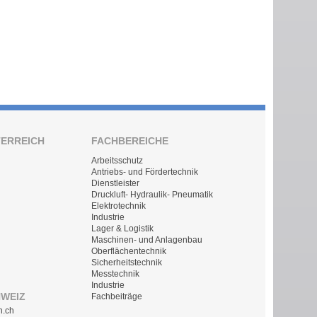
TERREICH
FACHBEREICHE
Arbeitsschutz
Antriebs- und Fördertechnik
Dienstleister
Druckluft- Hydraulik- Pneumatik
Elektrotechnik
Industrie
Lager & Logistik
Maschinen- und Anlagenbau
Oberflächentechnik
Sicherheitstechnik
Messtechnik
Industrie
HWEIZ
Fachbeiträge
n.ch