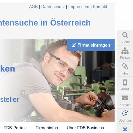
AGB
|
Datenschutz
|
Impressum
|
Kontakt
ntensuche in Österreich
Suche
Firma eintragen
Portale
Infos
Anruf
Kontakt
Über uns
FDB-Portale
Firmeninfos
Über FDB-Business