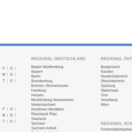
REGIONAL DEUTSCHLAND
REGIONAL ÖS
Baden Württemberg
Burgenland
F
G
Bayern
Kärnten
M
N
Berlin
Niederösterreich
T
U
Brandenburg
Oberösterreich
Bremen / Bremerhaven
Salzburg
Hamburg
Steiermark
Hessen
Tirol
Mecklenburg Vorpommern
Vorarlberg
Niedersachsen
Wien
F
G
Nordrhein Westfalen
Rheinland Pfalz
M
N
Saarland
T
U
REGIONAL SC
Sachsen
Sachsen Anhalt
Firmendatenbanke