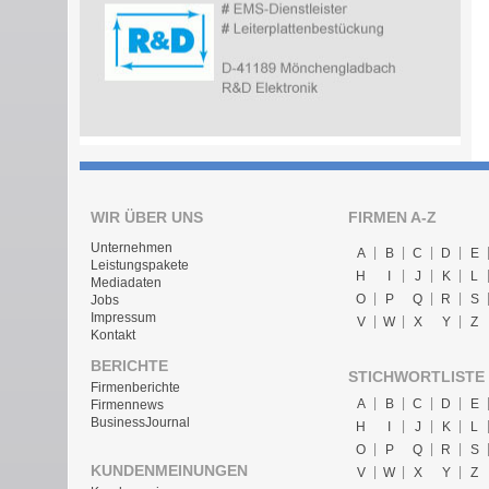
WIR ÜBER UNS
FIRMEN A-Z
Unternehmen
A
B
C
D
E
Leistungspakete
H
I
J
K
L
Mediadaten
O
P
Q
R
S
Jobs
Impressum
V
W
X
Y
Z
Kontakt
BERICHTE
STICHWORTLISTE
Firmenberichte
A
B
C
D
E
Firmennews
BusinessJournal
H
I
J
K
L
O
P
Q
R
S
KUNDENMEINUNGEN
V
W
X
Y
Z