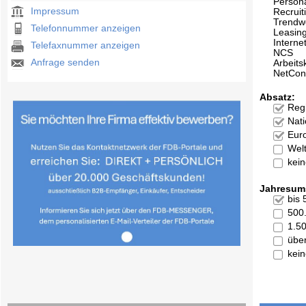
Person
Impressum
Recruit
Trendw
Telefonnummer anzeigen
Leasin
Interne
Telefaxnummer anzeigen
NCS
Anfrage senden
Arbeits
NetCon
Absatz:
Reg
Nati
Eur
Welt
kei
Jahresum
bis
500
1.5
übe
kei