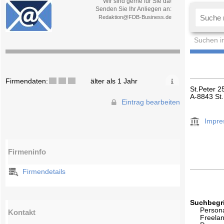
Wir sind gerne für Sie da!
Senden Sie Ihr Anliegen an:
Redaktion@FDB-Business.de
Suchen i
Firmendaten:
älter als 1 Jahr
St.Peter 2
A-8843 St
Eintrag bearbeiten
Impr
Firmeninfo
Firmendetails
Suchbegri
Persona
Kontakt
Freela