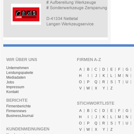
WIR ÜBER UNS
FIRMEN A-Z
Unternehmen
A
B
C
D
E
F
G
Leistungspakete
H
I
J
K
L
M
N
Mediadaten
O
P
Q
R
S
T
U
Jobs
Impressum
V
W
X
Y
Z
Kontakt
BERICHTE
STICHWORTLISTE
Firmenberichte
A
B
C
D
E
F
G
Firmennews
BusinessJournal
H
I
J
K
L
M
N
O
P
Q
R
S
T
U
KUNDENMEINUNGEN
V
W
X
Y
Z