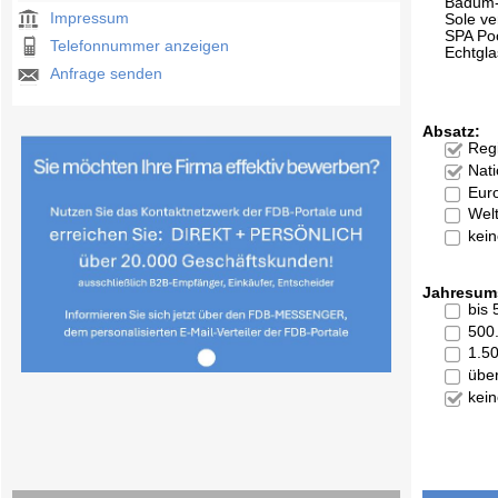
Badum-
Impressum
Sole v
SPA Poo
Telefonnummer anzeigen
Echtgl
Anfrage senden
Absatz:
Reg
Nati
Eur
Welt
kei
Jahresum
bis
500
1.5
übe
kei