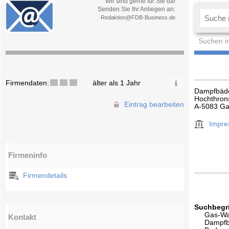
Wir sind gerne für Sie da!
Senden Sie Ihr Anliegen an:
Redaktion@FDB-Business.de
Suchen i
Firmendaten:
älter als 1 Jahr
Dampfbäde
Hochthron
Eintrag bearbeiten
A-5083 Ga
Impr
Firmeninfo
Firmendetails
Suchbegri
Gas-Wa
Kontakt
Dampfb