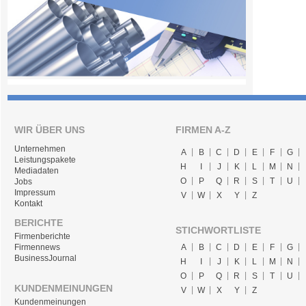
WIR ÜBER UNS
FIRMEN A-Z
Unternehmen
A
B
C
D
E
F
G
Leistungspakete
H
I
J
K
L
M
N
Mediadaten
O
P
Q
R
S
T
U
Jobs
Impressum
V
W
X
Y
Z
Kontakt
BERICHTE
STICHWORTLISTE
Firmenberichte
A
B
C
D
E
F
G
Firmennews
BusinessJournal
H
I
J
K
L
M
N
O
P
Q
R
S
T
U
KUNDENMEINUNGEN
V
W
X
Y
Z
Kundenmeinungen