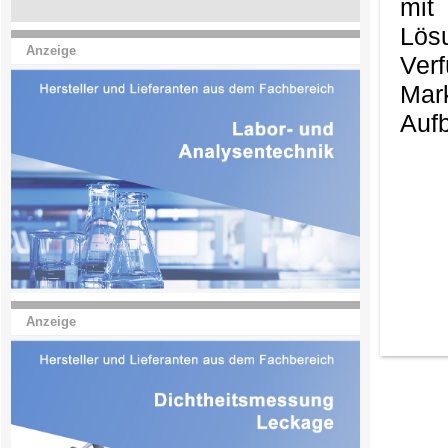
mit
Lös
Anzeige
Ver
Mark
Aufb
Anzeige