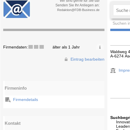
Wir sind gerne für Sie da!
Senden Sie Ihr Anliegen an:
Redaktion@FDB-Business.de
Suchen i
Firmendaten:
älter als 1 Jahr
Waldweg 
A-6274 Asc
Eintrag bearbeiten
Impr
Firmeninfo
Firmendetails
Suchbegri
Innovat
Kontakt
Leader