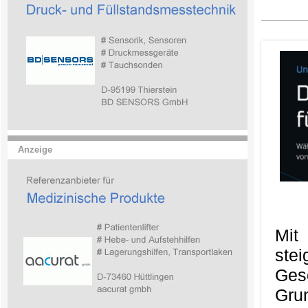
Anzeige
Mit
ste
Ges
Gru