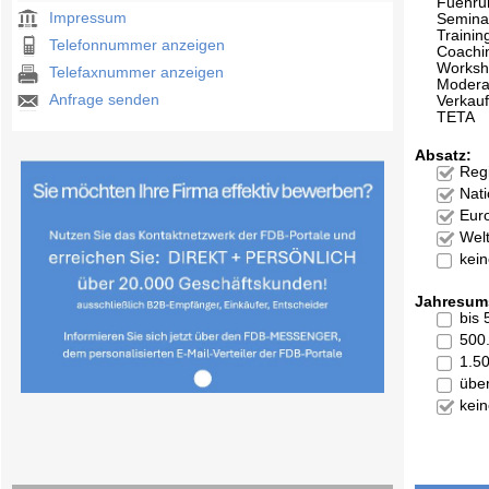
Fuehru
Impressum
Semina
Trainin
Telefonnummer anzeigen
Coachi
Works
Telefaxnummer anzeigen
Modera
Anfrage senden
Verkau
TETA
Absatz:
Reg
Nati
Eur
Welt
kei
Jahresum
bis
500
1.5
übe
kei