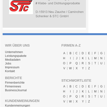
WIR ÜBER UNS
FIRMEN A-Z
Unternehmen
A
B
C
D
E
F
G
Leistungspakete
H
I
J
K
L
M
N
Mediadaten
O
P
Q
R
S
T
U
Jobs
Impressum
V
W
X
Y
Z
Kontakt
BERICHTE
STICHWORTLISTE
Firmenberichte
A
B
C
D
E
F
G
Firmennews
BusinessJournal
H
I
J
K
L
M
N
O
P
Q
R
S
T
U
KUNDENMEINUNGEN
V
W
X
Y
Z
Kundenmeinungen