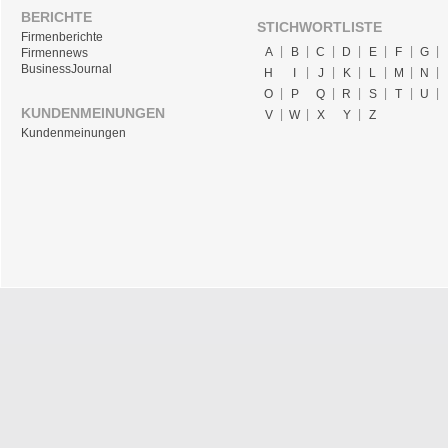
BERICHTE
STICHWORTLISTE
Firmenberichte
A
B
C
D
E
F
G
Firmennews
BusinessJournal
H
I
J
K
L
M
N
O
P
Q
R
S
T
U
KUNDENMEINUNGEN
V
W
X
Y
Z
Kundenmeinungen