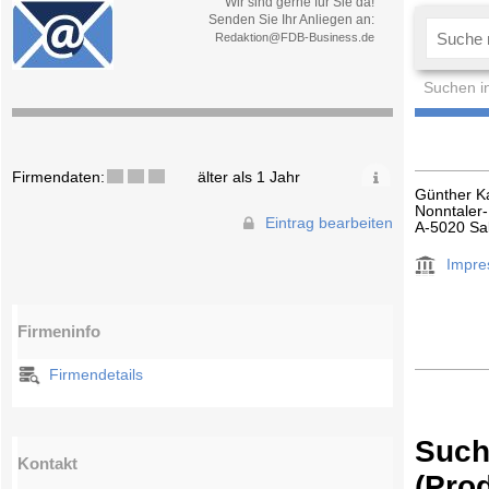
Wir sind gerne für Sie da!
Senden Sie Ihr Anliegen an:
Redaktion@FDB-Business.de
Suchen i
Firmendaten:
älter als 1 Jahr
Günther K
Nonntaler
Eintrag bearbeiten
A-5020 Sa
Impr
Firmeninfo
Firmendetails
Such
Kontakt
(Pro