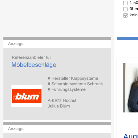
1.5
übe
kei
Anzeige
.
Anzeige
Aug