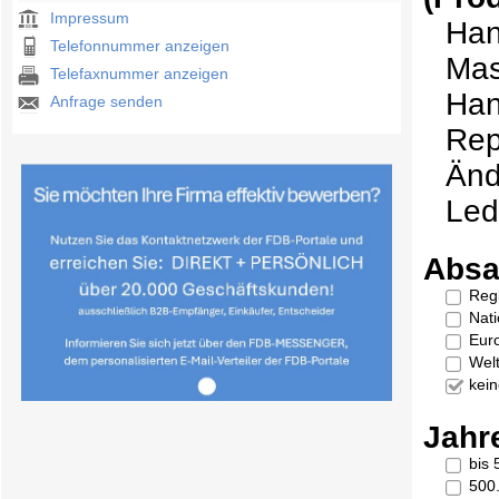
Impressum
Han
Telefonnummer anzeigen
Mas
Telefaxnummer anzeigen
Han
Anfrage senden
Rep
Änd
Led
Absa
Reg
Nati
Eur
Welt
kei
Jahr
bis
500