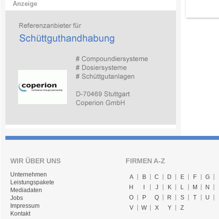
Anzeige
WIR ÜBER UNS
FIRMEN A-Z
Unternehmen
A
B
C
D
E
F
G
Leistungspakete
H
I
J
K
L
M
N
Mediadaten
O
P
Q
R
S
T
U
Jobs
Impressum
V
W
X
Y
Z
Kontakt