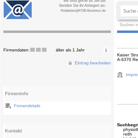
Wir sind gerne für Sie da!
Senden Sie Ihr Anliegen an:
Redaktion@FDB-Business.de
Suchen i
Firmendaten:
älter als 1 Jahr
Kaiser Str
A-6370 Rei
Eintrag bearbeiten
Impr
Firmeninfo
Firmendetails
Suchbegri
physiot
Kontakt
reith