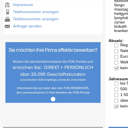
kitzbüh
Impressum
fango
massa
Telefonnummer anzeigen
heilgym
lymphd
Telefaxnummer anzeigen
cyriax
Anfrage senden
bobath
kranke
Absatz:
Reg
Nati
Eur
Welt
kei
Jahresum
bis
500
1.5
übe
kei