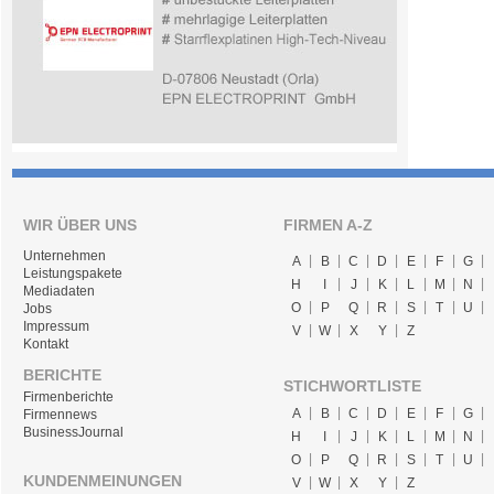
WIR ÜBER UNS
FIRMEN A-Z
Unternehmen
A
B
C
D
E
F
G
Leistungspakete
H
I
J
K
L
M
N
Mediadaten
O
P
Q
R
S
T
U
Jobs
Impressum
V
W
X
Y
Z
Kontakt
BERICHTE
STICHWORTLISTE
Firmenberichte
A
B
C
D
E
F
G
Firmennews
BusinessJournal
H
I
J
K
L
M
N
O
P
Q
R
S
T
U
KUNDENMEINUNGEN
V
W
X
Y
Z