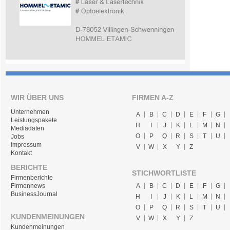
WIR ÜBER UNS
FIRMEN A-Z
Unternehmen
A
B
C
D
E
F
G
Leistungspakete
H
I
J
K
L
M
N
Mediadaten
O
P
Q
R
S
T
U
Jobs
Impressum
V
W
X
Y
Z
Kontakt
BERICHTE
STICHWORTLISTE
Firmenberichte
A
B
C
D
E
F
G
Firmennews
BusinessJournal
H
I
J
K
L
M
N
O
P
Q
R
S
T
U
KUNDENMEINUNGEN
V
W
X
Y
Z
Kundenmeinungen