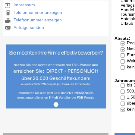
Untern
Impressum
Verlag
Handel
Telefonnummer anzeigen
Touris
Hotelpl
Telefaxnummer anzeigen
Urlaub
Anfrage senden
Absatz:
Reg
Nati
Eur
Welt
kei
Jahresum
bis
500
1.5
übe
kei