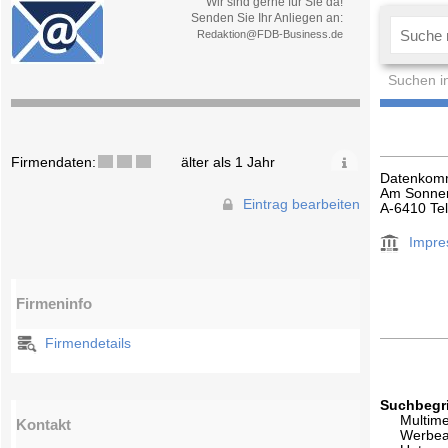
Wir sind gerne für Sie da!
Senden Sie Ihr Anliegen an:
Redaktion@FDB-Business.de
Suchen i
Firmendaten:
älter als 1 Jahr
Datenkom
Am Sonne
Eintrag bearbeiten
A-6410 Tel
Impr
Firmeninfo
Firmendetails
Suchbegri
Multim
Kontakt
Werbea