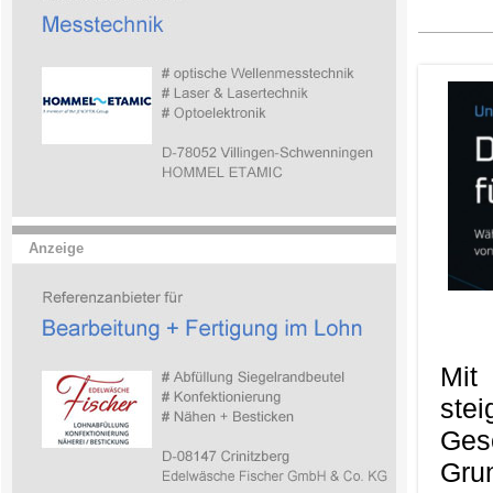
Anzeige
Mit
ste
Ges
Gru