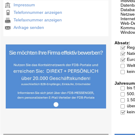
Individ
Impressum
Datenb
Databa
Telefonnummer anzeigen
Netzwe
Interne
Telefaxnummer anzeigen
Web-De
Anfrage senden
Kommun
Windo
Absatz:
Reg
Nati
Eur
Welt
kei
Jahresum
bis
500
1.5
übe
kei