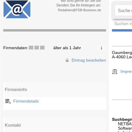
Wir sind gerne für Sie da!
Senden Sie Ihr Anliegen an:
Redaktion@FDB-Business.de
Suchen i
Firmendaten:
älter als 1 Jahr
Gaumberg
A-4060 Le
Eintrag bearbeiten
Impr
Firmeninfo
Firmendetails
Suchbegri
NETBA
Kontakt
Softwa