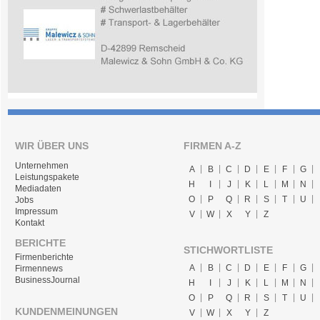
WIR ÜBER UNS
FIRMEN A-Z
Unternehmen
A
B
C
D
E
F
G
Leistungspakete
H
I
J
K
L
M
N
Mediadaten
O
P
Q
R
S
T
U
Jobs
Impressum
V
W
X
Y
Z
Kontakt
BERICHTE
STICHWORTLISTE
Firmenberichte
A
B
C
D
E
F
G
Firmennews
BusinessJournal
H
I
J
K
L
M
N
O
P
Q
R
S
T
U
KUNDENMEINUNGEN
V
W
X
Y
Z