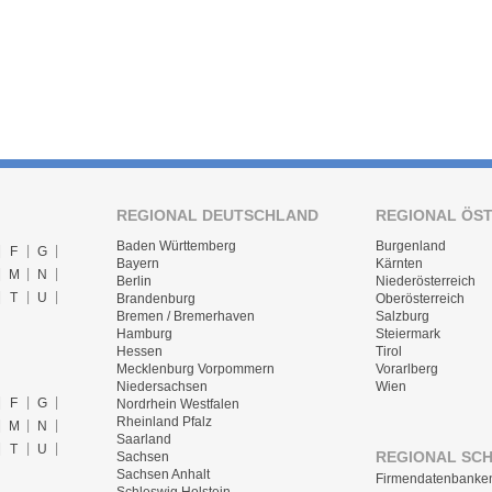
REGIONAL DEUTSCHLAND
REGIONAL ÖS
Baden Württemberg
Burgenland
F
G
Bayern
Kärnten
M
N
Berlin
Niederösterreich
T
U
Brandenburg
Oberösterreich
Bremen / Bremerhaven
Salzburg
Hamburg
Steiermark
Hessen
Tirol
Mecklenburg Vorpommern
Vorarlberg
Niedersachsen
Wien
F
G
Nordrhein Westfalen
Rheinland Pfalz
M
N
Saarland
T
U
REGIONAL SC
Sachsen
Sachsen Anhalt
Firmendatenbanke
Schleswig Holstein