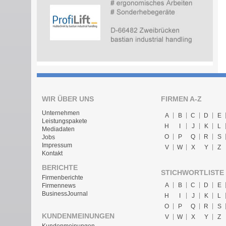
WIR ÜBER UNS
FIRMEN A-Z
Unternehmen
A
B
C
D
E
Leistungspakete
H
I
J
K
L
Mediadaten
O
P
Q
R
S
Jobs
Impressum
V
W
X
Y
Z
Kontakt
BERICHTE
STICHWORTLISTE
Firmenberichte
A
B
C
D
E
Firmennews
BusinessJournal
H
I
J
K
L
O
P
Q
R
S
KUNDENMEINUNGEN
V
W
X
Y
Z
Kundenmeinungen