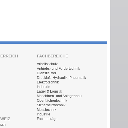
TERREICH
FACHBEREICHE
Arbeitsschutz
Antriebs- und Fördertechnik
Dienstleister
Druckluft- Hydraulik- Pneumatik
Elektrotechnik
Industrie
Lager & Logistik
Maschinen- und Anlagenbau
Oberflächentechnik
Sicherheitstechnik
Messtechnik
Industrie
HWEIZ
Fachbeiträge
n.ch