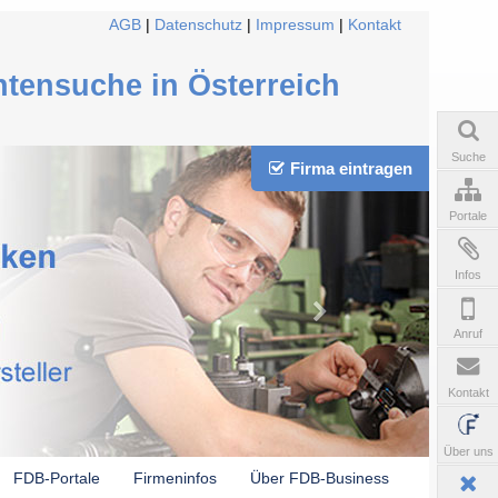
AGB
|
Datenschutz
|
Impressum
|
Kontakt
ntensuche in Österreich
Suche
Firma eintragen
Portale
Infos
Anruf
Kontakt
Über uns
FDB-Portale
Firmeninfos
Über FDB-Business