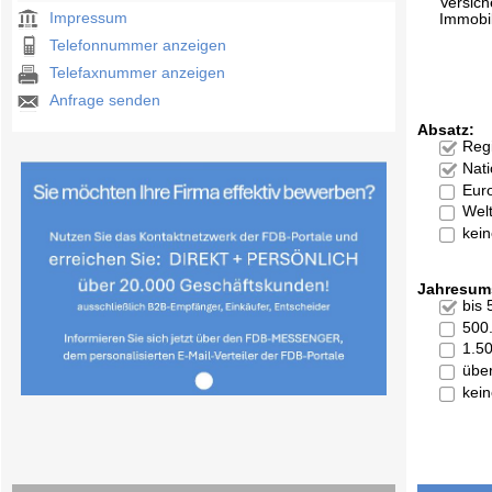
Versic
Impressum
Immobi
Telefonnummer anzeigen
Telefaxnummer anzeigen
Anfrage senden
Absatz:
Reg
Nati
Eur
Welt
kei
Jahresum
bis
500
1.5
übe
kei