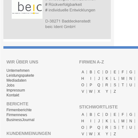
WIR ÜBER UNS
FIRMEN A-Z
Unternehmen
A
B
C
D
E
F
G
Leistungspakete
H
I
J
K
L
M
N
Mediadaten
O
P
Q
R
S
T
U
Jobs
Impressum
V
W
X
Y
Z
Kontakt
BERICHTE
STICHWORTLISTE
Firmenberichte
A
B
C
D
E
F
G
Firmennews
BusinessJournal
H
I
J
K
L
M
N
O
P
Q
R
S
T
U
KUNDENMEINUNGEN
V
W
X
Y
Z