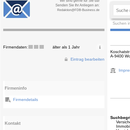
Wir sind gerne für Sie da!
Senden Sie Ihr Anliegen an:
Redaktion@FDB-Business.de
Suchen i
Firmendaten:
älter als 1 Jahr
Koschatst
A-9400 Wo
Eintrag bearbeiten
Impr
Firmeninfo
Firmendetails
Suchbegri
Versic
Kontakt
Immobi