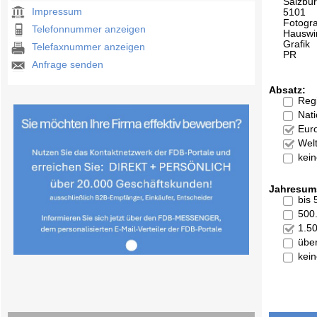
Salzbu
Impressum
5101
Fotogra
Telefonnummer anzeigen
Hauswi
Grafik
Telefaxnummer anzeigen
PR
Anfrage senden
Absatz:
Reg
Nati
Eur
Welt
kei
Jahresum
bis
500
1.5
übe
kei