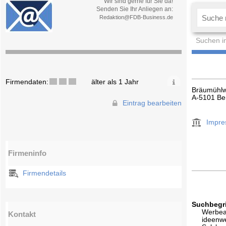
Wir sind gerne für Sie da!
Senden Sie Ihr Anliegen an:
Redaktion@FDB-Business.de
Suchen i
Firmendaten:
älter als 1 Jahr
Bräumühl
A-5101 Be
Eintrag bearbeiten
Impr
Firmeninfo
Firmendetails
Suchbegri
Werbea
Kontakt
ideenw