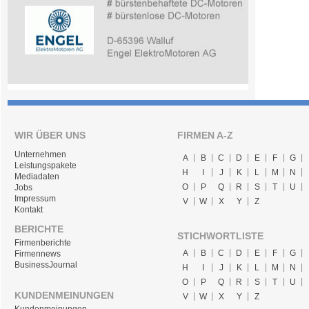
WIR ÜBER UNS
FIRMEN A-Z
Unternehmen
A
B
C
D
E
F
G
Leistungspakete
H
I
J
K
L
M
N
Mediadaten
O
P
Q
R
S
T
U
Jobs
Impressum
V
W
X
Y
Z
Kontakt
BERICHTE
STICHWORTLISTE
Firmenberichte
A
B
C
D
E
F
G
Firmennews
BusinessJournal
H
I
J
K
L
M
N
O
P
Q
R
S
T
U
KUNDENMEINUNGEN
V
W
X
Y
Z
Kundenmeinungen