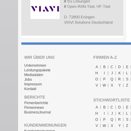
WIR ÜBER UNS
FIRMEN A-Z
Unternehmen
A
B
C
D
E
Leistungspakete
H
I
J
K
L
Mediadaten
O
P
Q
R
S
Jobs
Impressum
V
W
X
Y
Z
Kontakt
BERICHTE
STICHWORTLISTE
Firmenberichte
A
B
C
D
E
Firmennews
BusinessJournal
H
I
J
K
L
O
P
Q
R
S
KUNDENMEINUNGEN
V
W
X
Y
Z
Kundenmeinungen