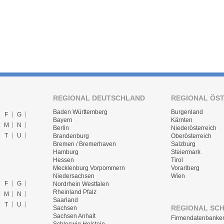
REGIONAL DEUTSCHLAND
REGIONAL ÖS
Baden Württemberg
Burgenland
F
G
Bayern
Kärnten
M
N
Berlin
Niederösterreich
T
U
Brandenburg
Oberösterreich
Bremen / Bremerhaven
Salzburg
Hamburg
Steiermark
Hessen
Tirol
Mecklenburg Vorpommern
Vorarlberg
Niedersachsen
Wien
F
G
Nordrhein Westfalen
Rheinland Pfalz
M
N
Saarland
T
U
REGIONAL SC
Sachsen
Sachsen Anhalt
Firmendatenbanke
Schleswig Holstein