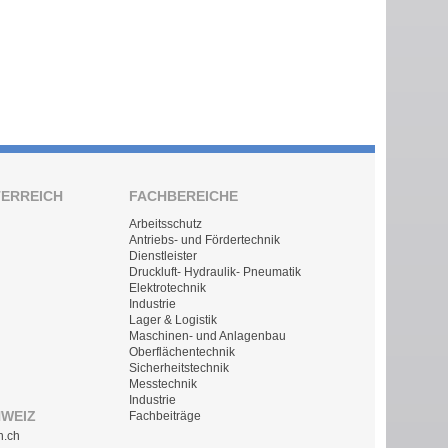
TERREICH
FACHBEREICHE
Arbeitsschutz
Antriebs- und Fördertechnik
Dienstleister
Druckluft- Hydraulik- Pneumatik
Elektrotechnik
Industrie
Lager & Logistik
Maschinen- und Anlagenbau
Oberflächentechnik
Sicherheitstechnik
Messtechnik
Industrie
HWEIZ
Fachbeiträge
n.ch