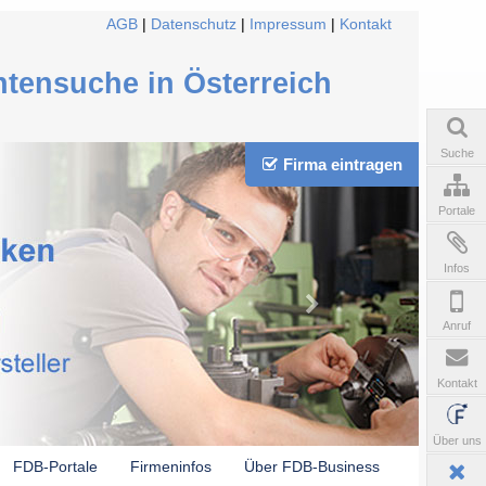
AGB
|
Datenschutz
|
Impressum
|
Kontakt
ntensuche in Österreich
Suche
Firma eintragen
Portale
Infos
Anruf
Kontakt
Über uns
FDB-Portale
Firmeninfos
Über FDB-Business