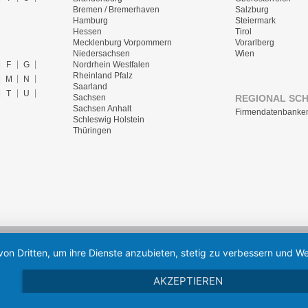
Bremen / Bremerhaven
Salzburg
Hamburg
Steiermark
Hessen
Tirol
Mecklenburg Vorpommern
Vorarlberg
Niedersachsen
Wien
F
G
Nordrhein Westfalen
Rheinland Pfalz
M
N
Saarland
T
U
REGIONAL SC
Sachsen
Sachsen Anhalt
Firmendatenbanke
Schleswig Holstein
Thüringen
von Dritten, um ihre Dienste anzubieten, stetig zu verbessern und
AKZEPTIEREN