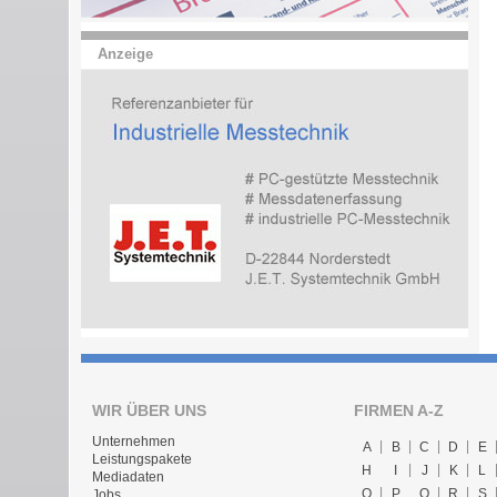
Anzeige
WIR ÜBER UNS
FIRMEN A-Z
Unternehmen
A
B
C
D
E
Leistungspakete
H
I
J
K
L
Mediadaten
O
P
Q
R
S
Jobs