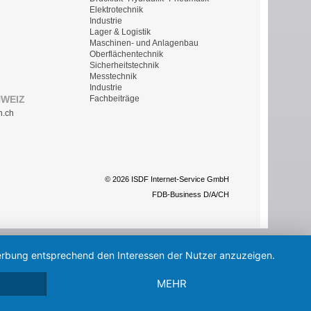
Elektrotechnik
Industrie
Lager & Logistik
Maschinen- und Anlagenbau
Oberflächentechnik
Sicherheitstechnik
Messtechnik
Industrie
HWEIZ
Fachbeiträge
n.ch
© 2026 ISDF Internet-Service GmbH
FDB-Business D/A/CH
 Werbung entsprechend den Interessen der Nutzer anzuzeigen.
MEHR