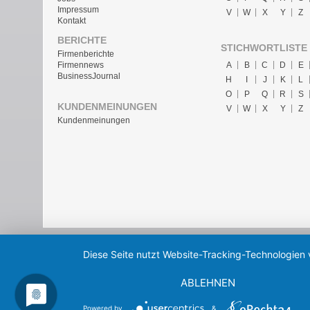
Impressum
V
W
X
Y
Z
Kontakt
BERICHTE
STICHWORTLISTE
Firmenberichte
A
B
C
D
E
Firmennews
BusinessJournal
H
I
J
K
L
O
P
Q
R
S
KUNDENMEINUNGEN
V
W
X
Y
Z
Kundenmeinungen
Diese Seite nutzt Website-Tracking-Technologien 
ABLEHNEN
Powered by
&