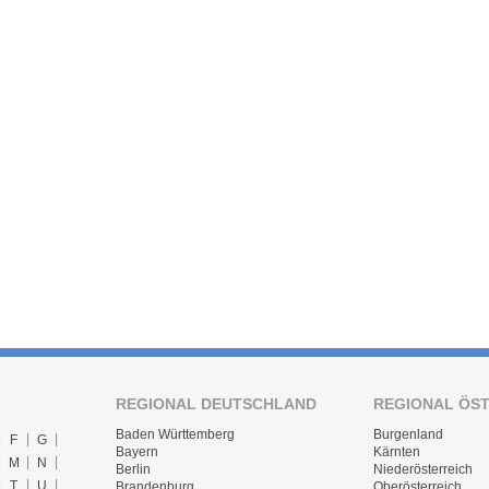
REGIONAL DEUTSCHLAND
REGIONAL ÖS
Baden Württemberg
Burgenland
F
G
Bayern
Kärnten
M
N
Berlin
Niederösterreich
T
U
Brandenburg
Oberösterreich