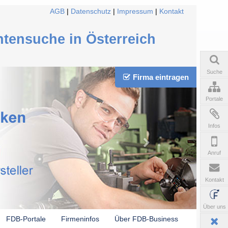
AGB
|
Datenschutz
|
Impressum
|
Kontakt
ntensuche in Österreich
Suche
Firma eintragen
Portale
Infos
Anruf
Kontakt
Über uns
FDB-Portale
Firmeninfos
Über FDB-Business