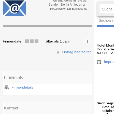
Wir sind gerne für Sie da!
Senden Sie Ihr Anliegen an:
Redaktion@FDB-Business.de
Suchen i
Firmendaten:
älter als 1 Jahr
Hotel Mon
Dorfstraß
Eintrag bearbeiten
A-6580 St.
Impr
Firmeninfo
Firmendetails
Suchbegri
Hotel 
Kontakt
skifahr