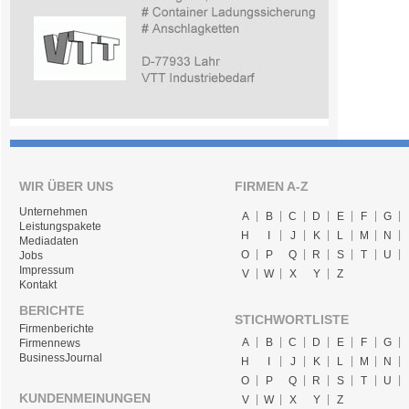
WIR ÜBER UNS
FIRMEN A-Z
Unternehmen
A
B
C
D
E
F
G
Leistungspakete
H
I
J
K
L
M
N
Mediadaten
O
P
Q
R
S
T
U
Jobs
Impressum
V
W
X
Y
Z
Kontakt
BERICHTE
STICHWORTLISTE
Firmenberichte
A
B
C
D
E
F
G
Firmennews
BusinessJournal
H
I
J
K
L
M
N
O
P
Q
R
S
T
U
KUNDENMEINUNGEN
V
W
X
Y
Z