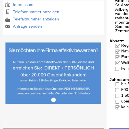
wellnes
Impressum
St. Ant
Arlberg
Telefonnummer anzeigen
wander
radfah
Telefaxnummer anzeigen
mounta
Anfrage senden
Sommer
Zentru
Absatz:
Reg
Nati
Eur
Welt
kei
Jahresum
bis
500
1.5
übe
kei