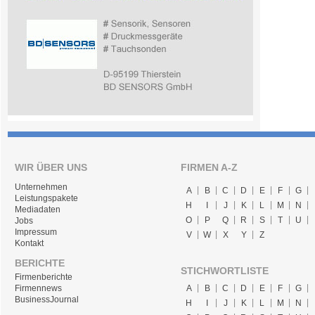
WIR ÜBER UNS
FIRMEN A-Z
Unternehmen
A
B
C
D
E
F
G
Leistungspakete
H
I
J
K
L
M
N
Mediadaten
O
P
Q
R
S
T
U
Jobs
Impressum
V
W
X
Y
Z
Kontakt
BERICHTE
STICHWORTLISTE
Firmenberichte
A
B
C
D
E
F
G
Firmennews
BusinessJournal
H
I
J
K
L
M
N