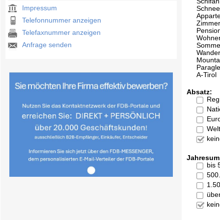
Schifa
Impressum
Schne
Appart
Telefonnummer anzeigen
Zimme
Pensio
Telefaxnummer anzeigen
Wohne
Anfrage senden
Sommer
Wande
Mounta
Paragle
A-Tirol
Absatz:
Reg
Nati
Eur
Welt
kei
Jahresum
bis
500
1.5
übe
kei