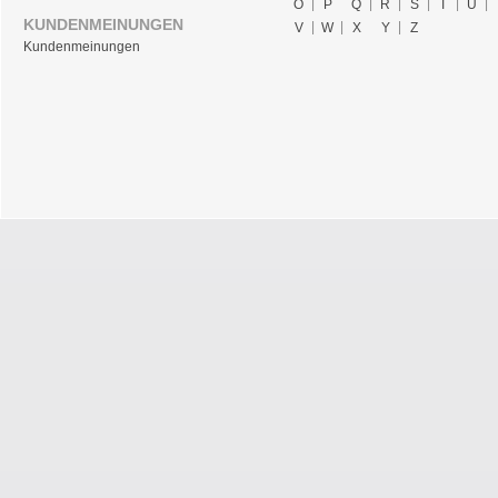
O
P
Q
R
S
T
U
KUNDENMEINUNGEN
V
W
X
Y
Z
Kundenmeinungen