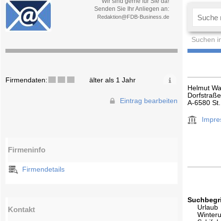
Wir sind gerne für Sie da!
Senden Sie Ihr Anliegen an:
Redaktion@FDB-Business.de
Suchen i
Firmendaten:
älter als 1 Jahr
Helmut Wa
Dorfstraß
Eintrag bearbeiten
A-6580 St.
Impr
Firmeninfo
Firmendetails
Suchbegri
Urlaub
Kontakt
Winteru