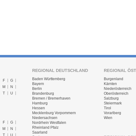
REGIONAL DEUTSCHLAND
REGIONAL ÖS
Baden Württemberg
Burgenland
F
G
Bayern
Kärnten
M
N
Berlin
Niederösterreich
T
U
Brandenburg
Oberösterreich
Bremen / Bremerhaven
Salzburg
Hamburg
Steiermark
Hessen
Tirol
Mecklenburg Vorpommern
Vorarlberg
Niedersachsen
Wien
F
G
Nordrhein Westfalen
Rheinland Pfalz
M
N
Saarland
T
U