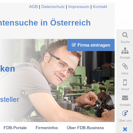
AGB
|
Datenschutz
|
Impressum
|
Kontakt
ntensuche in Österreich
Suche
Firma eintragen
Portale
Infos
Anruf
Kontakt
Über uns
FDB-Portale
Firmeninfos
Über FDB-Business