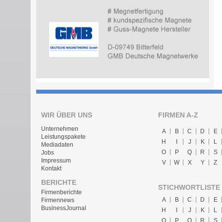
WIR ÜBER UNS
FIRMEN A-Z
Unternehmen
A
B
C
D
E
Leistungspakete
H
I
J
K
L
Mediadaten
O
P
Q
R
S
Jobs
Impressum
V
W
X
Y
Z
Kontakt
BERICHTE
STICHWORTLISTE
Firmenberichte
A
B
C
D
E
Firmennews
BusinessJournal
H
I
J
K
L
O
P
Q
R
S