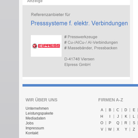
Anzeige
WIR ÜBER UNS
FIRMEN A-Z
Unternehmen
A
B
C
D
E
Leistungspakete
H
I
J
K
L
Mediadaten
O
P
Q
R
S
Jobs
Impressum
V
W
X
Y
Z
Kontakt