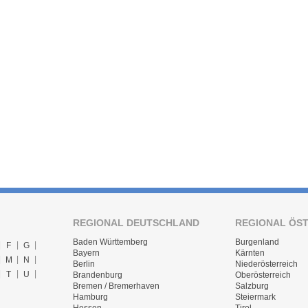
REGIONAL DEUTSCHLAND
REGIONAL ÖS
Baden Württemberg
Burgenland
F
G
Bayern
Kärnten
M
N
Berlin
Niederösterreich
T
U
Brandenburg
Oberösterreich
Bremen / Bremerhaven
Salzburg
Hamburg
Steiermark
Hessen
Tirol