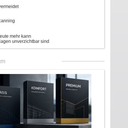
vermeidet
canning
heute mehr kann
lagen unverzichtbar sind
um