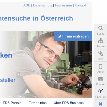
AGB
|
Datenschutz
|
Impressum
|
Kontakt
ntensuche in Österreich
Suche
Firma eintragen
Portale
Infos
Anruf
Kontakt
Über uns
FDB-Portale
Firmeninfos
Über FDB-Business