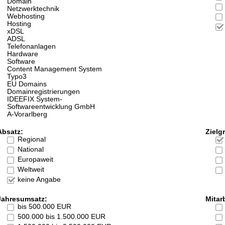
Domain
Netzwerktechnik
Webhosting
Hosting
xDSL
ADSL
Telefonanlagen
Hardware
Software
Content Management System
Typo3
EU Domains
Domainregistrierungen
IDEEFIX System-
Softwareentwicklung GmbH
A-Vorarlberg
Absatz:
Zielg
Regional
National
Europaweit
Weltweit
keine Angabe
Jahresumsatz:
Mitarb
bis 500.000 EUR
500.000 bis 1.500.000 EUR