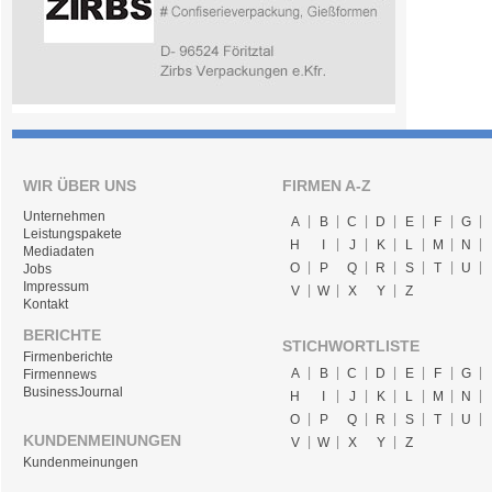
WIR ÜBER UNS
FIRMEN A-Z
Unternehmen
A
B
C
D
E
F
G
Leistungspakete
H
I
J
K
L
M
N
Mediadaten
O
P
Q
R
S
T
U
Jobs
Impressum
V
W
X
Y
Z
Kontakt
BERICHTE
STICHWORTLISTE
Firmenberichte
A
B
C
D
E
F
G
Firmennews
BusinessJournal
H
I
J
K
L
M
N
O
P
Q
R
S
T
U
KUNDENMEINUNGEN
V
W
X
Y
Z
Kundenmeinungen