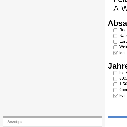
A-W
Absa
Reg
Nati
Eur
Welt
kei
Jahr
bis
500
1.5
übe
kei
Anzeige