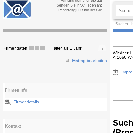
Wir sind gerne für Sie da!
Senden Sie Ihr Anliegen an:
Redaktion@FDB-Business.de
Suchen i
Firmendaten:
älter als 1 Jahr
Wiedner H
A-1050 Wi
Eintrag bearbeiten
Impr
Firmeninfo
Firmendetails
Such
Kontakt
(Pro