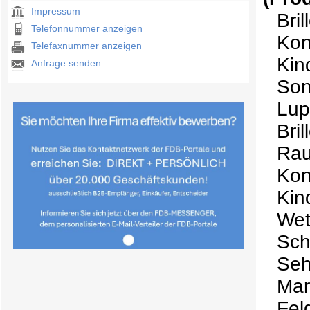
Impressum
Bril
Telefonnummer anzeigen
Kon
Telefaxnummer anzeigen
Kind
Anfrage senden
Son
Lu
Bri
Rau
Kon
Kin
Wet
Sc
Seh
Mar
Fel