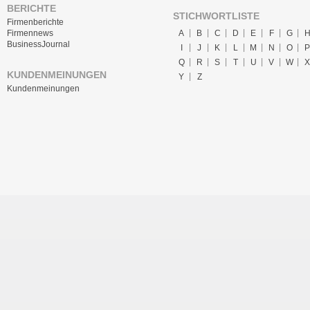
BERICHTE
STICHWORTLISTE
Firmenberichte
A
B
C
D
E
F
G
Firmennews
BusinessJournal
I
J
K
L
M
N
O
P
Q
R
S
T
U
V
W
X
KUNDENMEINUNGEN
Y
Z
Kundenmeinungen