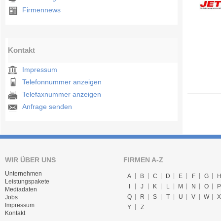
Firmennews
Kontakt
Impressum
Telefonnummer anzeigen
Telefaxnummer anzeigen
Anfrage senden
WIR ÜBER UNS
FIRMEN A-Z
Unternehmen
A
B
C
D
E
F
G
Leistungspakete
I
J
K
L
M
N
O
P
Mediadaten
Q
R
S
T
U
V
W
X
Jobs
Impressum
Y
Z
Kontakt