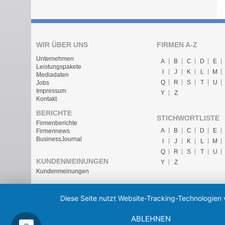
WIR ÜBER UNS
FIRMEN A-Z
Unternehmen
A
B
C
D
E
Leistungspakete
I
J
K
L
M
Mediadaten
Q
R
S
T
U
Jobs
Impressum
Y
Z
Kontakt
BERICHTE
STICHWORTLISTE
Firmenberichte
A
B
C
D
E
Firmennews
BusinessJournal
I
J
K
L
M
Q
R
S
T
U
KUNDENMEINUNGEN
Y
Z
Kundenmeinungen
Diese Seite nutzt Website-Tracking-Technologien 
ABLEHNEN