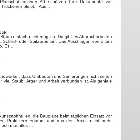
Planschutztaschen A0 schützen Ihre Dokumente vor
m Trockenen bleibt. Aus...
öck
taub einfach nicht möglich. Da gibt es Abbrucharbeiten
. Schleif- oder Spitzarbeiten. Das Abschlagen von altem
. Es...
ndwerker, dass Umbauten und Sanierungen nicht selten
 viel Staub, Ärger und Arbeit verbunden ist. Als geniale
Kunststoffhüllen, die Baupläne beim täglichen Einsatz vor
n Praktikern erkannt und aus der Praxis nicht mehr
och machtlos -...