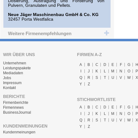
Dosierung, Austragung und Förderung von
Pulvern, Granulaten und Pellets.
Neue Jäger Maschinenbau GmbH & Co. KG
32457 Porta Westfalica
Weitere Firmenempfehlungen
WIR ÜBER UNS
FIRMEN A-Z
Unternehmen
A
B
C
D
E
F
G
Leistungspakete
I
J
K
L
M
N
O
P
Mediadaten
Q
R
S
T
U
V
W
X
Jobs
Impressum
Y
Z
Kontakt
BERICHTE
STICHWORTLISTE
Firmenberichte
A
B
C
D
E
F
G
Firmennews
BusinessJournal
I
J
K
L
M
N
O
P
Q
R
S
T
U
V
W
X
KUNDENMEINUNGEN
Y
Z
Kundenmeinungen