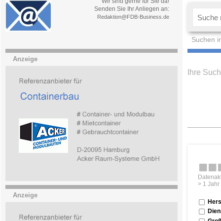
Wir sind gerne für Sie da!
Senden Sie Ihr Anliegen an:
Redaktion@FDB-Business.de
Suchen i
Anzeige
Ihre Such
Datenakt
> 1 Jahr
Anzeige
Hers
Dien
Groß