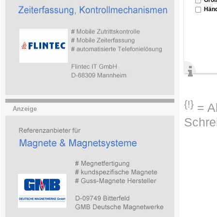
Händ
{!}
= Ab
Anzeige
Schre