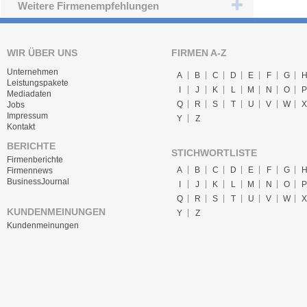
Weitere Firmenempfehlungen
WIR ÜBER UNS
FIRMEN A-Z
Unternehmen
A
B
C
D
E
F
G
Leistungspakete
I
J
K
L
M
N
O
P
Mediadaten
Q
R
S
T
U
V
W
X
Jobs
Impressum
Y
Z
Kontakt
BERICHTE
STICHWORTLISTE
Firmenberichte
A
B
C
D
E
F
G
Firmennews
BusinessJournal
I
J
K
L
M
N
O
P
Q
R
S
T
U
V
W
X
KUNDENMEINUNGEN
Y
Z
Kundenmeinungen