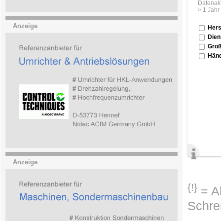
Datenakt
> 1 Jahr
Anzeige
Hers
Dien
Groß
Händ
Anzeige
{!}
= Ab
Schre