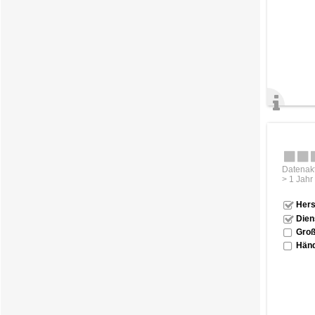
Datenakt
> 1 Jahr
Hers
Dien
Groß
Händ