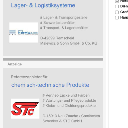
Hers
Dien
Groß
Händ
Anzeige