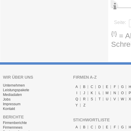
Seite:
{!}
= Ab
Schre
WIR ÜBER UNS
FIRMEN A-Z
Unternehmen
A
B
C
D
E
F
G
Leistungspakete
I
J
K
L
M
N
O
P
Mediadaten
Q
R
S
T
U
V
W
X
Jobs
Impressum
Y
Z
Kontakt
BERICHTE
STICHWORTLISTE
Firmenberichte
A
B
C
D
E
F
G
Firmennews