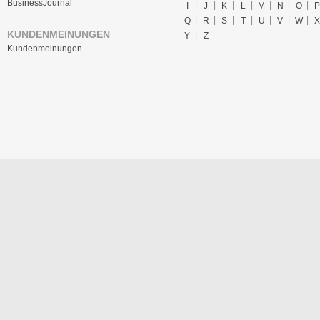
BusinessJournal
I
J
K
L
M
N
O
P
Q
R
S
T
U
V
W
X
KUNDENMEINUNGEN
Y
Z
Kundenmeinungen