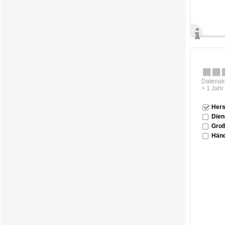
Datenakt
> 1 Jahr
Hers
Dien
Groß
Händ