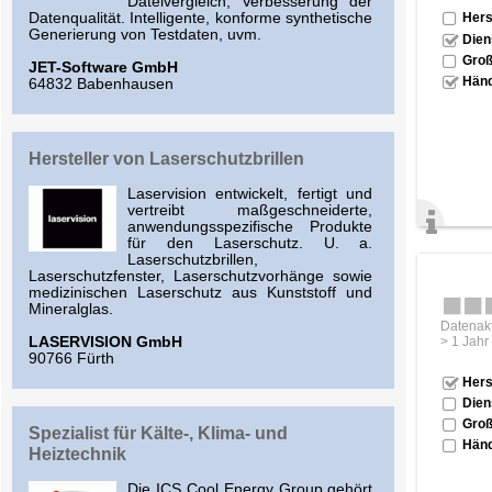
Dateivergleich, Verbesserung der
Datenqualität. Intelligente, konforme synthetische
Hers
Generierung von Testdaten, uvm.
Dien
Groß
JET-Software GmbH
Händ
64832 Babenhausen
Hersteller von Laserschutzbrillen
Laservision entwickelt, fertigt und
vertreibt maßgeschneiderte,
anwendungsspezifische Produkte
für den Laserschutz. U. a.
Laserschutzbrillen,
Laserschutzfenster, Laserschutzvorhänge sowie
medizinischen Laserschutz aus Kunststoff und
Mineralglas.
Datenakt
LASERVISION GmbH
> 1 Jahr
90766 Fürth
Hers
Dien
Groß
Spezialist für Kälte-, Klima- und
Händ
Heiztechnik
Die ICS Cool Energy Group gehört