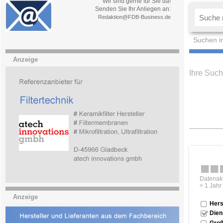
Wir sind gerne für Sie da!
Senden Sie Ihr Anliegen an:
Redaktion@FDB-Business.de
Suchen i
Anzeige
Ihre Such
Datenakt
> 1 Jahr
Anzeige
Hers
Dien
Groß