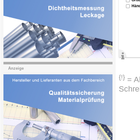
Händ
Anzeige
{!}
= Ab
Schre