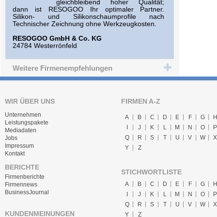
gleichbleibend hoher Qualität;
dann ist RESOGOO Ihr optimaler Partner.
Silikon- und Silikonschaumprofile nach
Technischer Zeichnung ohne Werkzeugkosten.
RESOGOO GmbH & Co. KG
24784 Westerrönfeld
Weitere Firmenempfehlungen
WIR ÜBER UNS
FIRMEN A-Z
Unternehmen
A
B
C
D
E
F
G
Leistungspakete
I
J
K
L
M
N
O
P
Mediadaten
Q
R
S
T
U
V
W
X
Jobs
Impressum
Y
Z
Kontakt
BERICHTE
STICHWORTLISTE
Firmenberichte
A
B
C
D
E
F
G
Firmennews
BusinessJournal
I
J
K
L
M
N
O
P
Q
R
S
T
U
V
W
X
KUNDENMEINUNGEN
Y
Z