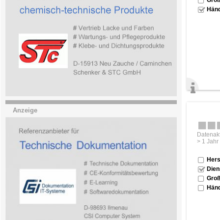
Händ
Anzeige
Datenakt
> 1 Jahr
Hers
Dien
Groß
Händ