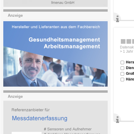
Anzeige
Datenakt
> 1 Jahr
Hers
Dien
Groß
Händ
Anzeige