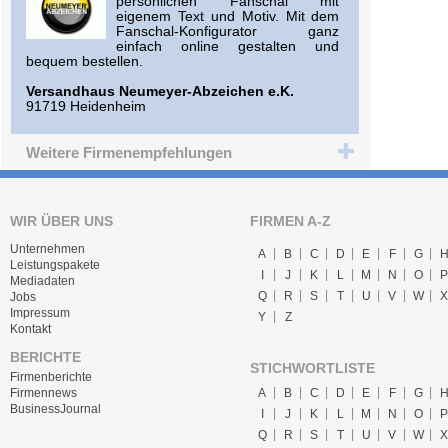
persönlichen Fanschal mit
eigenem Text und Motiv. Mit dem
Fanschal-Konfigurator ganz
einfach online gestalten und
bequem bestellen.
Versandhaus Neumeyer-Abzeichen e.K.
91719 Heidenheim
Weitere Firmenempfehlungen
WIR ÜBER UNS
FIRMEN A-Z
Unternehmen
A
B
C
D
E
F
G
Leistungspakete
I
J
K
L
M
N
O
P
Mediadaten
Q
R
S
T
U
V
W
X
Jobs
Impressum
Y
Z
Kontakt
BERICHTE
STICHWORTLISTE
Firmenberichte
A
B
C
D
E
F
G
Firmennews
BusinessJournal
I
J
K
L
M
N
O
P
Q
R
S
T
U
V
W
X