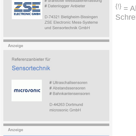
{!}
= Ab
Schre
Anzeige
Anzeige