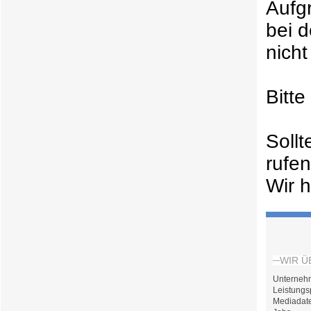
Aufg
bei 
nicht
Bitt
Soll
rufe
Wir h
WIR Ü
Unterneh
Leistungs
Mediadat