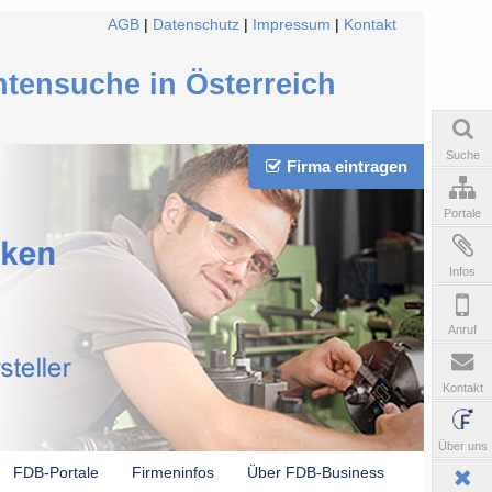
AGB
|
Datenschutz
|
Impressum
|
Kontakt
ntensuche in Österreich
Suche
Firma eintragen
Portale
Infos
Anruf
Kontakt
Über uns
FDB-Portale
Firmeninfos
Über FDB-Business