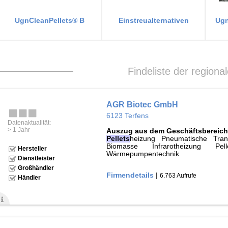
UgnCleanPellets® B
Einstreualternativen
Ugn
Findeliste der regiona
AGR Biotec GmbH
6123 Terfens
Datenaktualität:
> 1 Jahr
Auszug aus dem Geschäftsbereich
Pellets
heizung Pneumatische Tran
Biomasse Infrarotheizung Pe
Hersteller
Wärmepumpentechnik
Dienstleister
Großhändler
Firmendetails
|
6.763 Aufrufe
Händler