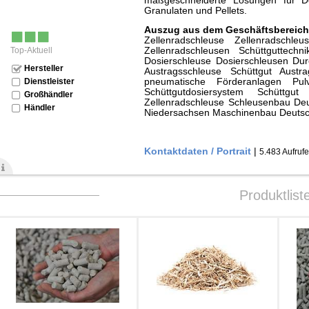
maßgeschneiderte Lösungen für D
Granulaten und Pellets.
Auszug aus dem Geschäftsbereich
Zellenradschleuse Zellenradschleu
Top-Aktuell
Zellenradschleusen Schüttguttechn
Dosierschleuse Dosierschleusen Du
Hersteller
Austragsschleuse Schüttgut Austr
Dienstleister
pneumatische Förderanlagen Pul
Schüttgutdosiersystem Schüttgut
Großhändler
Zellenradschleuse Schleusenbau D
Händler
Niedersachsen Maschinenbau Deuts
Kontaktdaten / Portrait
|
5.483 Aufruf
Produktlist