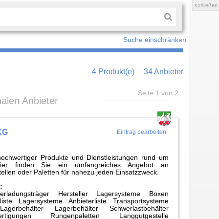
schließen
Suche einschränken
4 Produkt(e)
34 Anbieter
Seite 1 von 2
nalen Anbieter
KG
Eintrag bearbeiten
iv hochwertiger Produkte und Dienstleistungen rund um
Hier finden Sie ein umfangreiches Angebot an
tellen oder Paletten für nahezu jeden Einsatzzweck.
:
nderladungsträger Hersteller Lagersysteme Boxen
nliste Lagersysteme Anbieterliste Transportsysteme
agerbehälter Lagerbehälter Schwerlastbehälter
fertigungen Rungenpaletten Langgutgestelle