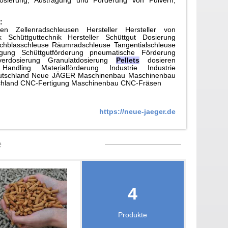
osierung, Austragung und Förderung von Pulvern,
:
sen Zellenradschleusen Hersteller Hersteller von
ik Schüttguttechnik Hersteller Schüttgut Dosierung
rchblasschleuse Räumradschleuse Tangentialschleuse
agung Schüttgutförderung pneumatische Förderung
verdosierung Granulatdosierung
Pellets
dosieren
 Handling Materialförderung Industrie Industrie
eutschland Neue JÄGER Maschinenbau Maschinenbau
chland CNC-Fertigung Maschinenbau CNC-Fräsen
https://neue-jaeger.de
e
e
4
Produkte