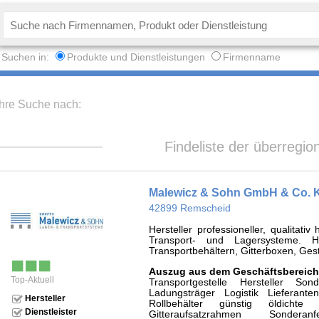
Suchen in:
Produkte und Dienstleistungen
Firmenname
Ihre Suche nach:
Findeliste der überregio
Malewicz & Sohn GmbH & Co. 
42899 Remscheid
Hersteller professioneller, qualitat
Transport- und Lagersysteme. 
Transportbehältern, Gitterboxen, Ges
Auszug aus dem Geschäftsbereich
Top-Aktuell
Transportgestelle Hersteller So
Ladungsträger Logistik Lieferante
Hersteller
Rollbehälter günstig öldichte L
Dienstleister
Gitteraufsatzrahmen Sonderan