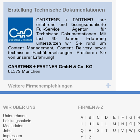
Erstellung Technische Dokumentationen
CARSTENS + PARTNER ihre
erfahrene und lösungsorientierte
Full-Service Agentur für
Technische Dokumentationen. Mit
fast 40 Jahren Erfahrung
unterstützen wir Sie rund um
Content Management, Content Delivery sowie
technische Fachübersetzungen. Profitieren Sie
von unserer Erfahrung!
CARSTENS + PARTNER GmbH & Co. KG
81379 München
Weitere Firmenempfehlungen
WIR ÜBER UNS
FIRMEN A-Z
Unternehmen
A
B
C
D
E
F
G
Leistungspakete
I
J
K
L
M
N
O
P
Mediadaten
Q
R
S
T
U
V
W
X
Jobs
Impressum
Y
Z