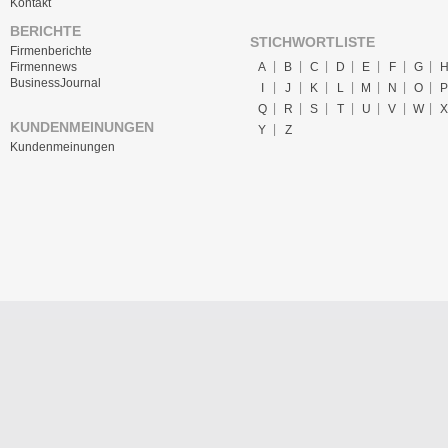
Kontakt
BERICHTE
STICHWORTLISTE
Firmenberichte
A
B
C
D
E
F
G
Firmennews
BusinessJournal
I
J
K
L
M
N
O
P
Q
R
S
T
U
V
W
X
KUNDENMEINUNGEN
Y
Z
Kundenmeinungen