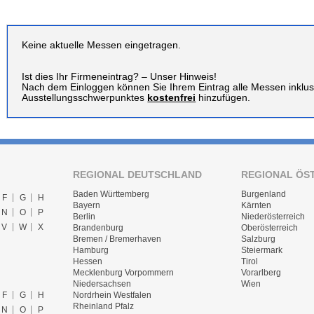
Keine aktuelle Messen eingetragen.
Ist dies Ihr Firmeneintrag? – Unser Hinweis!
Nach dem Einloggen können Sie Ihrem Eintrag alle Messen inklus
Ausstellungsschwerpunktes
kostenfrei
hinzufügen.
REGIONAL DEUTSCHLAND
REGIONAL ÖS
Baden Württemberg
Burgenland
F
G
H
Bayern
Kärnten
N
O
P
Berlin
Niederösterreich
V
W
X
Brandenburg
Oberösterreich
Bremen / Bremerhaven
Salzburg
Hamburg
Steiermark
Hessen
Tirol
Mecklenburg Vorpommern
Vorarlberg
Niedersachsen
Wien
F
G
H
Nordrhein Westfalen
Rheinland Pfalz
N
O
P