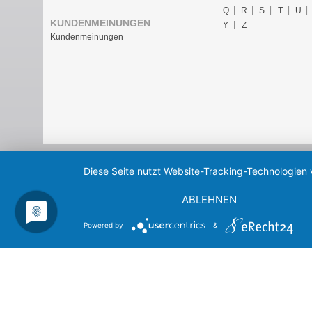
Q
R
S
T
U
KUNDENMEINUNGEN
Y
Z
Kundenmeinungen
Diese Seite nutzt Website-Tracking-Technologien 
ABLEHNEN
Powered by
&