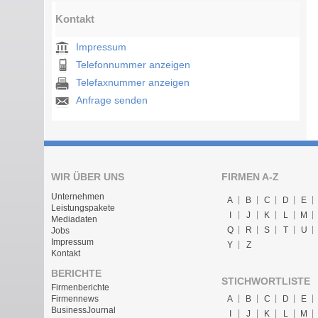
Kontakt
Impressum
Telefonnummer anzeigen
Telefaxnummer anzeigen
Anfrage senden
WIR ÜBER UNS
FIRMEN A-Z
Unternehmen
A
B
C
D
E
Leistungspakete
I
J
K
L
M
Mediadaten
Q
R
S
T
U
Jobs
Impressum
Y
Z
Kontakt
BERICHTE
STICHWORTLISTE
Firmenberichte
A
B
C
D
E
Firmennews
BusinessJournal
I
J
K
L
M