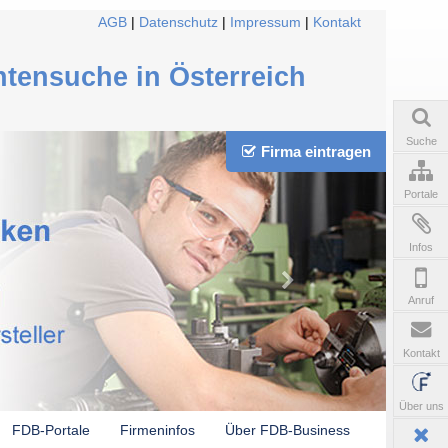
AGB
|
Datenschutz
|
Impressum
|
Kontakt
ntensuche in Österreich
Suche
Firma eintragen
Portale
Infos
Anruf
Kontakt
Über uns
FDB-Portale
Firmeninfos
Über FDB-Business