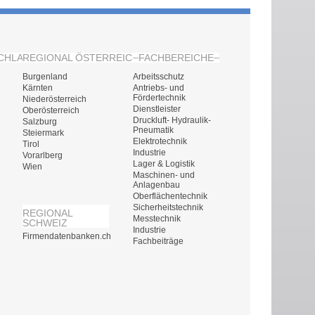
CHLAND
REGIONAL ÖSTERREICH
FACHBEREICHE
Burgenland
Arbeitsschutz
Kärnten
Antriebs- und
Fördertechnik
Niederösterreich
Dienstleister
Oberösterreich
Druckluft- Hydraulik-
Salzburg
Pneumatik
Steiermark
Elektrotechnik
Tirol
Industrie
Vorarlberg
Lager & Logistik
Wien
Maschinen- und
Anlagenbau
Oberflächentechnik
Sicherheitstechnik
REGIONAL
Messtechnik
SCHWEIZ
Industrie
Firmendatenbanken.ch
Fachbeiträge