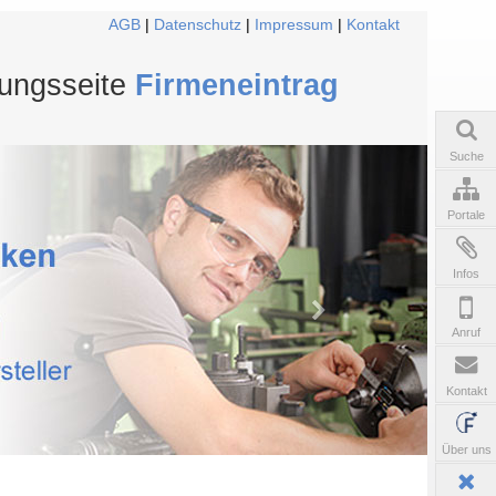
AGB
|
Datenschutz
|
Impressum
|
Kontakt
tungsseite
Firmeneintrag
Suche
Portale
Infos
Anruf
Kontakt
Über uns