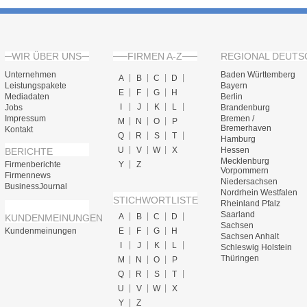
WIR ÜBER UNS
FIRMEN A-Z
REGIONAL DEUTS
Unternehmen
Baden Württemberg
A
B
C
D
Leistungspakete
Bayern
E
F
G
H
Mediadaten
Berlin
I
J
K
L
Jobs
Brandenburg
Impressum
Bremen /
M
N
O
P
Bremerhaven
Kontakt
Q
R
S
T
Hamburg
U
V
W
X
Hessen
BERICHTE
Mecklenburg
Firmenberichte
Y
Z
Vorpommern
Firmennews
Niedersachsen
BusinessJournal
Nordrhein Westfalen
STICHWORTLISTE
Rheinland Pfalz
Saarland
A
B
C
D
KUNDENMEINUNGEN
Sachsen
Kundenmeinungen
E
F
G
H
Sachsen Anhalt
I
J
K
L
Schleswig Holstein
Thüringen
M
N
O
P
Q
R
S
T
U
V
W
X
Y
Z