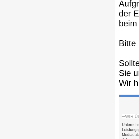
Aufg
der 
beim 
Bitte
Sollt
Sie u
Wir h
WIR Ü
Unterneh
Leistungs
Mediadat