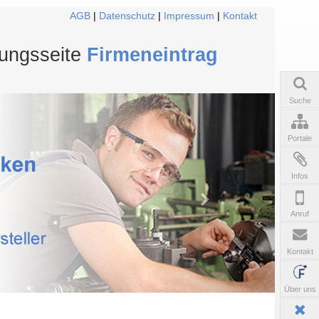
AGB
|
Datenschutz
|
Impressum
|
Kontakt
tungsseite
Firmeneintrag
Suche
Portale
Infos
Anruf
Kontakt
Über uns