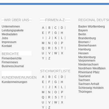
WIR ÜBER UNS
FIRMEN A-Z
REGIONAL DEUTS
Unternehmen
Baden Württemberg
A
B
C
D
Leistungspakete
Bayern
E
F
G
H
Mediadaten
Berlin
I
J
K
L
Jobs
Brandenburg
Impressum
Bremen /
M
N
O
P
Bremerhaven
Kontakt
Q
R
S
T
Hamburg
U
V
W
X
Hessen
BERICHTE
Mecklenburg
Firmenberichte
Y
Z
Vorpommern
Firmennews
Niedersachsen
BusinessJournal
Nordrhein Westfalen
STICHWORTLISTE
Rheinland Pfalz
Saarland
A
B
C
D
KUNDENMEINUNGEN
Sachsen
Kundenmeinungen
E
F
G
H
Sachsen Anhalt
I
J
K
L
Schleswig Holstein
Thüringen
M
N
O
P
Q
R
S
T
U
V
W
X
Y
Z