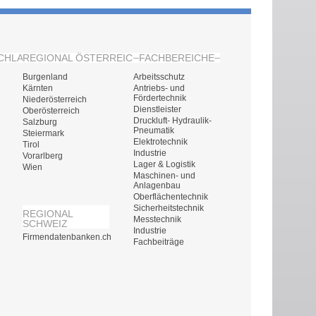
CHLAND
REGIONAL ÖSTERREICH
FACHBEREICHE
Burgenland
Arbeitsschutz
Kärnten
Antriebs- und
Fördertechnik
Niederösterreich
Dienstleister
Oberösterreich
Druckluft- Hydraulik-
Salzburg
Pneumatik
Steiermark
Elektrotechnik
Tirol
Industrie
Vorarlberg
Lager & Logistik
Wien
Maschinen- und
Anlagenbau
Oberflächentechnik
Sicherheitstechnik
REGIONAL
Messtechnik
SCHWEIZ
Industrie
Firmendatenbanken.ch
Fachbeiträge