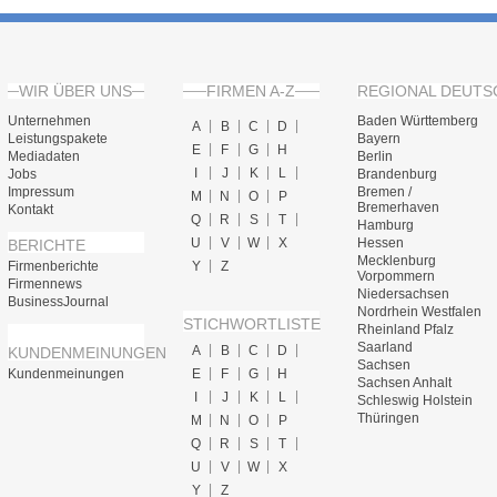
WIR ÜBER UNS
FIRMEN A-Z
REGIONAL DEUTS
Unternehmen
Baden Württemberg
A
B
C
D
Leistungspakete
Bayern
E
F
G
H
Mediadaten
Berlin
I
J
K
L
Jobs
Brandenburg
Impressum
Bremen /
M
N
O
P
Bremerhaven
Kontakt
Q
R
S
T
Hamburg
U
V
W
X
Hessen
BERICHTE
Mecklenburg
Firmenberichte
Y
Z
Vorpommern
Firmennews
Niedersachsen
BusinessJournal
Nordrhein Westfalen
STICHWORTLISTE
Rheinland Pfalz
Saarland
A
B
C
D
KUNDENMEINUNGEN
Sachsen
Kundenmeinungen
E
F
G
H
Sachsen Anhalt
I
J
K
L
Schleswig Holstein
Thüringen
M
N
O
P
Q
R
S
T
U
V
W
X
Y
Z