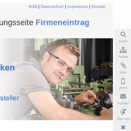
AGB
|
Datenschutz
|
Impressum
|
Kontakt
tungsseite
Firmeneintrag
Suche
Portale
Infos
Anruf
Kontakt
Über uns