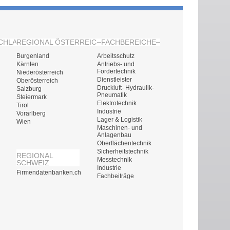
CHLAND
REGIONAL ÖSTERREICH
FACHBEREICHE
Burgenland
Arbeitsschutz
Kärnten
Antriebs- und
Fördertechnik
Niederösterreich
Dienstleister
Oberösterreich
Druckluft- Hydraulik-
Salzburg
Pneumatik
Steiermark
Elektrotechnik
Tirol
Industrie
Vorarlberg
Lager & Logistik
Wien
Maschinen- und
Anlagenbau
Oberflächentechnik
Sicherheitstechnik
REGIONAL
Messtechnik
SCHWEIZ
Industrie
Firmendatenbanken.ch
Fachbeiträge