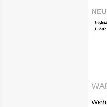
NEU
Nachna
E-Mail* 
WA
Wicht