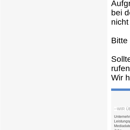
Aufg
bei 
nicht
Bitt
Soll
rufe
Wir h
WIR Ü
Unterneh
Leistungs
Mediadat